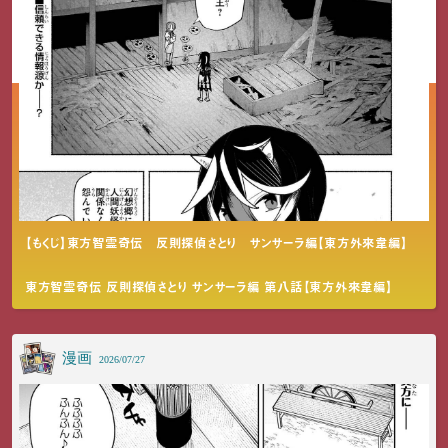
【もくじ】東方智霊奇伝 反則探偵さとり サンサーラ編【東方外來韋編】
東方智霊奇伝 反則探偵さとり サンサーラ編 第八話【東方外來韋編】
漫画
2026/07/27