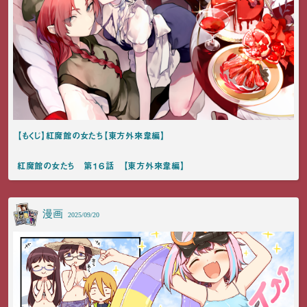
【もくじ】紅魔館の女たち【東方外來韋編】
紅魔館の女たち 第１６話 【東方外來韋編】
漫画
2025/09/20