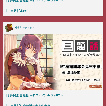
【SS小説】三題話 ～ロスト・イン・レヴァリエ～
【三題話】「本の虫」
小説
2025/06/05
【SS小説】三題話 ～ロスト・イン・レヴァリエ～
【三題話】「紅魔館謝罪会見生中継」