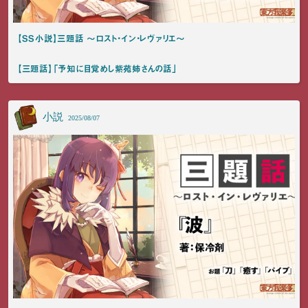
【SS小説】三題話 ～ロスト・イン・レヴァリエ～
【三題話】「予知に目覚めし紫苑姉さんの話」
小説
2025/08/07