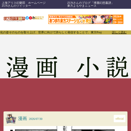
上海アリス幻樂団 ホームページ
ZUNさんのブログ「博麗幻想書譜」
ZUNさんのツイッター
東方よもやまニュース
向けて誇らしく発信することで、東方Projectのみならず「同人文化」そのものをさらに刺激する
詳しく読む
漫画 小
漫画
official
2026/07/30