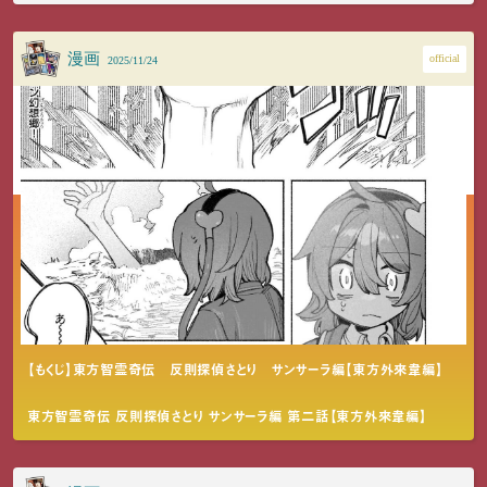
漫画
official
2025/11/24
【もくじ】東方智霊奇伝 反則探偵さとり サンサーラ編【東方外來韋編】
東方智霊奇伝 反則探偵さとり サンサーラ編 第二話【東方外來韋編】