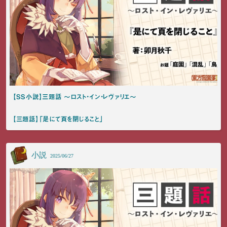
【SS小説】三題話 ～ロスト・イン・レヴァリエ～
【三題話】「是にて頁を閉じること」
小説
2025/06/27