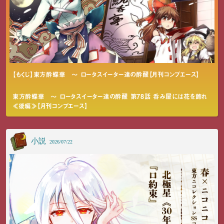
【もくじ】東方酔蝶華 〜 ロータスイーター達の酔醒【月刊コンプエース】
東方酔蝶華 〜 ロータスイーター達の酔醒 第78話 呑み屋には花を飾れ
≪後編≫【月刊コンプエース】
小説
2026/07/22