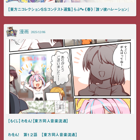
【東方ニコレクションSSコンテスト選集】らぷ🐾《春》『誰ソ彼ハレーション』
漫画
2025/12/06
【もくじ】わをん！【東方同人音楽流通】
わをん！ 第１２話 【東方同人音楽流通】