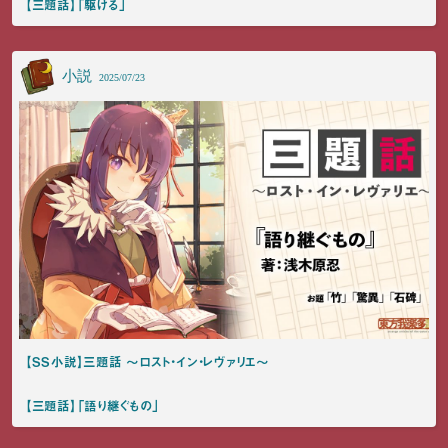
【三題話】「駆ける」
小説
2025/07/23
【SS小説】三題話 ～ロスト・イン・レヴァリエ～
【三題話】「語り継ぐもの」