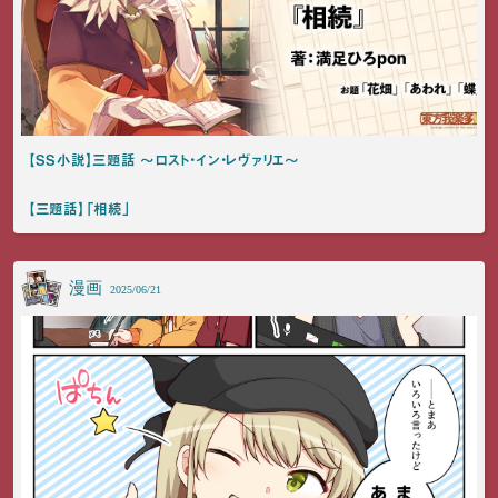
【SS小説】三題話 ～ロスト・イン・レヴァリエ～
【三題話】「相続」
漫画
2025/06/21