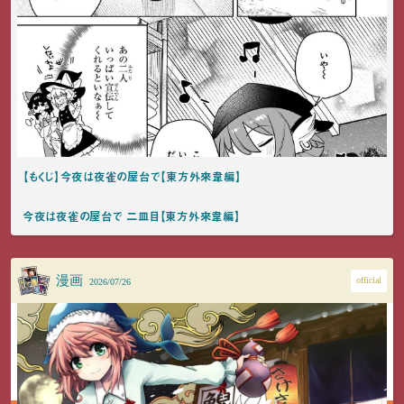
【もくじ】今夜は夜雀の屋台で【東方外來韋編】
今夜は夜雀の屋台で 二皿目【東方外來韋編】
漫画
official
2026/07/26