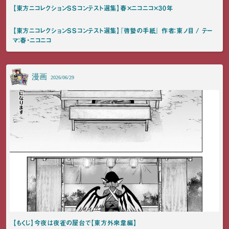
【東方ニコレクションSSコンテスト選集】春×ニコニコ×30年
【東方ニコレクションSSコンテスト選集】『啓蟄の手紙』 作者：東ノ目 / テー
マ：春・ニコニコ
漫画
2026/06/29
【もくじ】今夜は夜雀の屋台で【東方外來韋編】