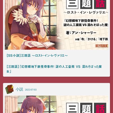
【SS小説】三題話 ～ロスト・イン・レヴァリエ～
【三題話】「幻想郷地下鉄怪奇事件！ 謎の人工豪雨 VS 濡れそぼった魔
女」
小説
2025/07/03