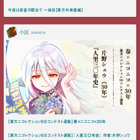
今夜は夜雀の屋台で 一皿目【東方外來韋編】
小説
2026/06/24
【東方ニコレクションSSコンテスト選集】春×ニコニコ×30年
【東方ニコレクションSSコンテスト選集】『人里三〇年史』 作者：片野シュウ