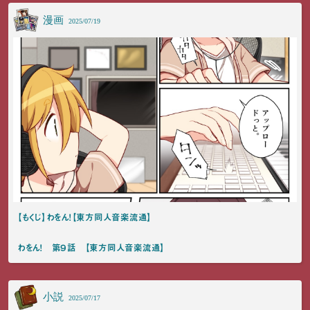
漫画
2025/07/19
【もくじ】わをん！【東方同人音楽流通】
わをん！ 第９話 【東方同人音楽流通】
小説
2025/07/17