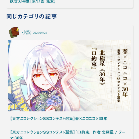
妖世刃弔華【第17回 無双】
同じカテゴリの記事
小説
2026/07/22
【東方ニコレクションSSコンテスト選集】春×ニコニコ×30年
【東方ニコレクションSSコンテスト選集】『口約束』 作者：北極星 / テー
マ：30年