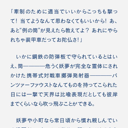
「牽制のために適当でいいからこっちも撃っ
て！ 当てようなんて思わなくてもいいから！ あ、
あと“例の筒”が見えたら教えてよ？ あれにやら
れちゃ装甲車だってお陀仏さ！」
いかに鋼鉄の防弾板で守られているとはい
え、筒――――危うく妖夢が完全な霊体にされ
かけた携帯式対戦車擲弾発射器――――パ
ンツァーファウストなんてものを持ってこられた
日には一撃で天界は比喩表現だとしても彼岸
までくらいなら吹っ飛ぶことができる。
妖夢や小町なら常日頃から慣れ親しんでい