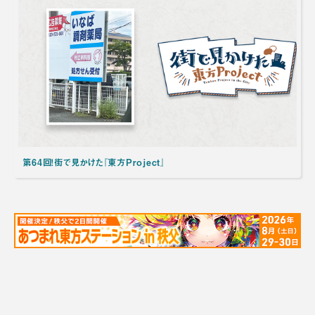
第64回！街で見かけた『東方Project』