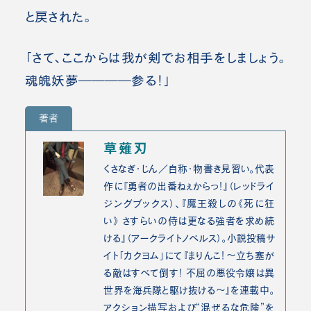
と戻された。
「さて、ここからは我が剣でお相手をしましょう。
魂魄妖夢――――参る！」
著者
草薙刃
くさなぎ・じん／自称・物書き見習い。代表
作に『勇者の出番ねぇからっ！』（レッドライ
ジングブックス）、『魔王殺しの《死に狂
い》 さすらいの侍は更なる強者を求め続
ける』（アークライトノベルス）。小説投稿サ
イト「カクヨム」にて『まりんこ！～立ち塞が
る敵はすべて倒す！ 不屈の悪役令嬢は異
世界を海兵隊と駆け抜ける～』を連載中。
アクション描写および“混ぜるな危険”を