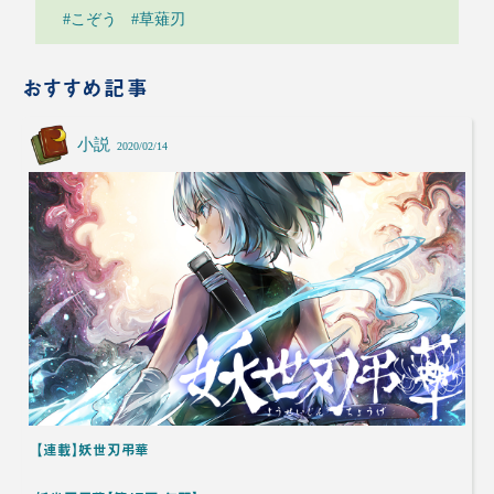
#こぞう
#草薙刃
おすすめ記事
小説
2020/02/14
【連載】妖世刃弔華