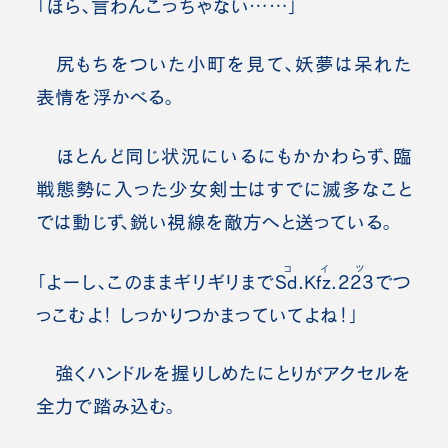
「ほら、言わんこっちゃない……」
尻もちをついた小町を見て、妖夢は呆れた
表情を浮かべる。
ほとんど同じ状況にいるにもかかわらず、臨
戦態勢に入った少女剣士はすでに滅多なこと
では動じず、鋭い視線を敵方へと送っている。
コイツ
「よーし、このままギリギリまで
Sd.Kfz.223
でつ
っこむよ！ しっかりつかまっていてよね！」
強くハンドルを握りしめたにとりがアクセルを
全力で踏み込む。