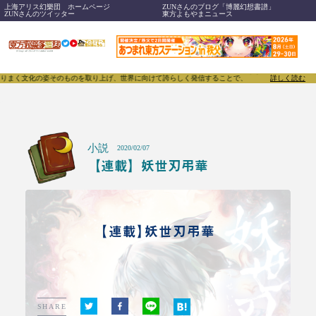
上海アリス幻樂団 ホームページ
ZUNさんのブログ「博麗幻想書譜」
ZUNさんのツイッター
東方よもやまニュース
のものを取り上げ、世界に向けて誇らしく発信することで、東方Projectのみならず「同人文化」そ
詳しく読む
小説
2020/02/07
【連載】妖世刃弔華
【連載】妖世刃弔華
SHARE