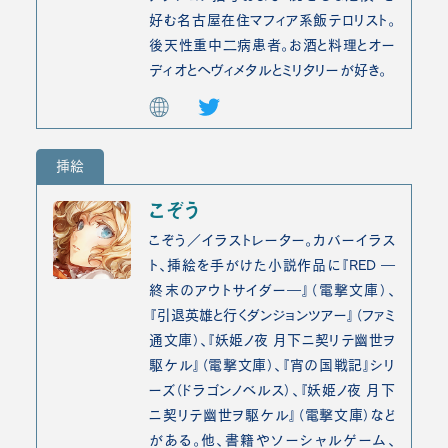
好む名古屋在住マフィア系飯テロリスト。
後天性重中二病患者。お酒と料理とオー
ディオとヘヴィメタルとミリタリーが好き。
挿絵
こぞう
こぞう／イラストレーター。カバーイラス
ト、挿絵を手がけた小説作品に『RED ―
終末のアウトサイダー―』（電撃文庫）、
『引退英雄と行くダンジョンツアー』（ファミ
通文庫）、『妖姫ノ夜 月下ニ契リテ幽世ヲ
駆ケル』（電撃文庫）、『宵の国戦記』シリ
ーズ（ドラゴンノベルス）、『妖姫ノ夜 月下
ニ契リテ幽世ヲ駆ケル』（電撃文庫）など
がある。他、書籍やソーシャルゲーム、