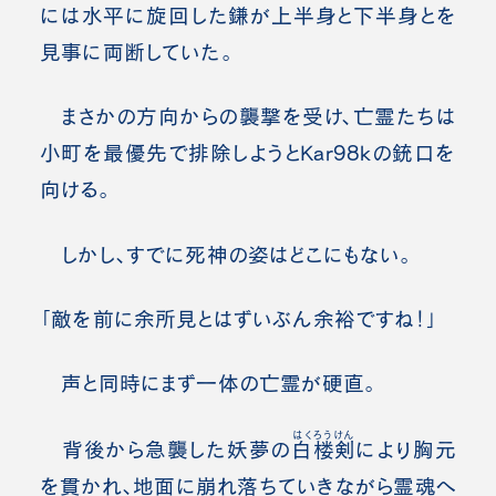
には水平に旋回した鎌が上半身と下半身とを
見事に両断していた。
まさかの方向からの襲撃を受け、亡霊たちは
小町を最優先で排除しようとKar98kの銃口を
向ける。
しかし、すでに死神の姿はどこにもない。
「敵を前に余所見とはずいぶん余裕ですね！」
声と同時にまず一体の亡霊が硬直。
はくろうけん
背後から急襲した妖夢の
白楼剣
により胸元
を貫かれ、地面に崩れ落ちていきながら霊魂へ