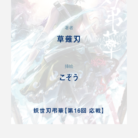
著者
草薙刃
挿絵
こぞう
妖世刃弔華【第16回 応戦】