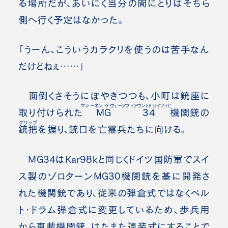
る場所だが、あいにく当分の間にとりはそちら
側へ行く予定はなかった。
「うーん、こういうカラクリを使うのは苦手なん
だけどねぇ……」
面倒くさそうにぼやきつつも、小町は銃座に
マシーネン・ゲヴェーア
フィアウントドライツィヒ
取り付けられた
MG
34
機関銃の
グリップ
銃把
を握り、銃口を亡霊兵たちに向ける。
MG34はKar98kと同じくドイツ国防軍でスイ
ス製のゾロターンMG30機関銃を基に開発さ
れた機関銃であり、従来の弾倉式ではなくベル
ト・ドラム弾倉式に変更しているため、歩兵用
から車載機関銃、はたまた連装式にすることで