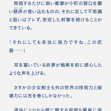
発砲するたびに鋭い衝撃が小町の肩口を襲
ストック
い
銃床
が食い込むものの、それに反して不思議
と狙いはブレず、安定した射撃を続けることが
できている。
「それにしても本当に強力ですね、この武
器……」
耳を塞いでいる妖夢が戦果を前に感心した
ような声を上げる。
さすがの少女剣士も外の世界の技術力と破
壊力には舌を巻くしかなかった。
道中にとりから銃に関する説明も簡単に受