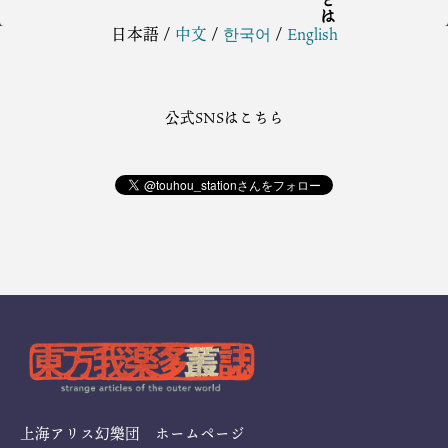
日本語
/
中文
/
한국어
/
English
公式SNSはこちら
上海アリス幻樂団 ホームページ