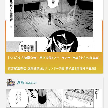
【もくじ】東方智霊奇伝 反則探偵さとり サンサーラ編【東方外來韋編】
東方智霊奇伝 反則探偵さとり サンサーラ編 第八話【東方外來韋編】
漫画
2026/07/27