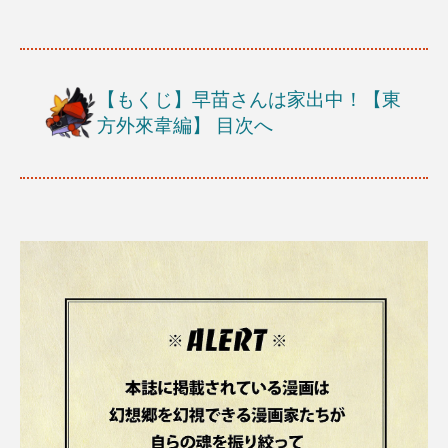
【もくじ】早苗さんは家出中！【東
方外來韋編】
目次へ