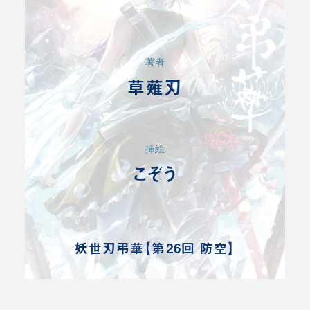
著者
草薙刃
挿絵
こぞう
妖世刃弔華【第26回 防空】