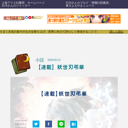
上海アリス幻樂団 ホームページ
ZUNさんのブログ「博麗幻想書譜」
ZUNさんのツイッター
東方よもやまニュース
そのものを取り上げ、世界に向けて誇らしく発信することで、東方Projectのみならず「同人文化」
詳しく読む
小説
2020/05/15
【連載】妖世刃弔華
【連載】妖世刃弔華
SHARE