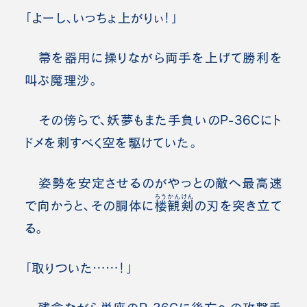
「よーし、いっちょ上がりぃ！」
箒を器用に操りながら両手を上げて勝利を
叫ぶ魔理沙。
その傍らで、妖夢もまた手負いのP-36Cにト
ドメを刺すべく空を駆けていた。
姿勢を安定させるのがやっとの敵へ最高速
ろうかんけん
で向かうと、その胴体に
楼観剣
の刃を突き立て
る。
「取りついた……！」