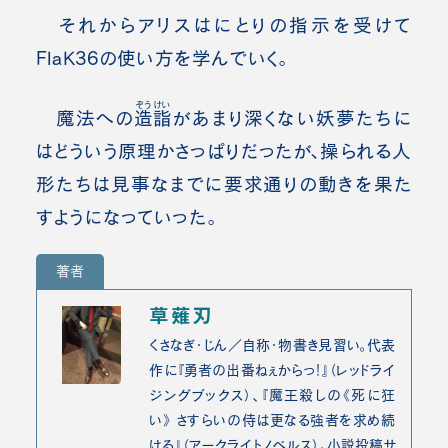
それからアリスはにとりの指示を受けて
FlaK36の使い方を学んでいく。
ぞうけい
魔法への
造詣
があまり深くない妖夢たちに
はどういう原理かさっぱりだったが、操られる人
形たちは見事なまでに要求通りの動きを果た
すようになっていった。
著者
草薙刃
くさなぎ・じん／自称・物書き見習い。代表
作に『勇者の出番ねぇからっ！』（レッドライ
ジングブックス）、『魔王殺しの《死に狂
い》 さすらいの侍は更なる強者を求め続
ける』（アークライトノベルス）。小説投稿サ