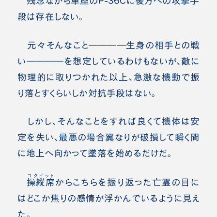
残念ながら単座のP-36Cに後方への攻撃手
段は存在しない。
元々そんなこと――――生身の相手との戦
い――――を想定しているわけもないが、敵に
物理的に取りつかれた以上、急激な機動で振
り落とすくらいしか対抗手段はない。
しかし、そんなことをすれば良くて機体は安
定を失い、最悪の場合翼なりが破損して瞬く間
に地上へ向かって墜落を始めるだけだ。
コクピット
操縦席
からこちらを振り返った亡霊の目に
はどこか焦りの感情が浮かんでいるように見え
た。