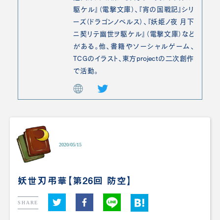
駆ケル』（電撃文庫）、『宵の国戦記』シリ
ーズ（ドラゴンノベルス）、『妖姫ノ夜 月下
ニ契リテ幽世ヲ駆ケル』（電撃文庫）など
がある。他、書籍やソーシャルゲーム、
TCGのイラスト、東方projectの二次創作
で活動。
2020/05/15
妖世刃弔華【第26回 防空】
SHARE