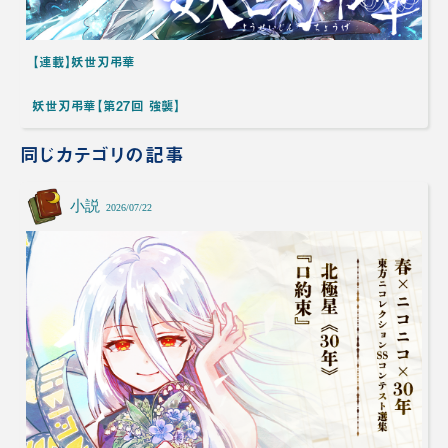
【連載】妖世刃弔華
妖世刃弔華【第27回 強襲】
同じカテゴリの記事
小説
2026/07/22