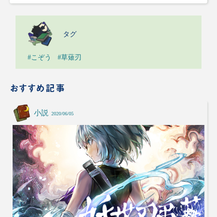
タグ
#こぞう
#草薙刃
おすすめ記事
小説
2020/06/05