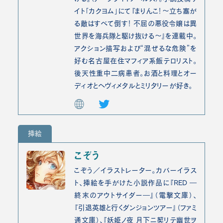
イト「カクヨム」にて『まりんこ！～立ち塞が
る敵はすべて倒す！ 不屈の悪役令嬢は異
世界を海兵隊と駆け抜ける～』を連載中。
アクション描写および“混ぜるな危険”を
好む名古屋在住マフィア系飯テロリスト。
後天性重中二病患者。お酒と料理とオー
ディオとヘヴィメタルとミリタリーが好き。
挿絵
こぞう
こぞう／イラストレーター。カバーイラス
ト、挿絵を手がけた小説作品に『RED ―
終末のアウトサイダー―』（電撃文庫）、
『引退英雄と行くダンジョンツアー』（ファミ
通文庫）、『妖姫ノ夜 月下ニ契リテ幽世ヲ