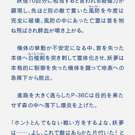
妖怪10匹分に相当すると言われる殺傷力が
キャノピー
顕現し、先ほど別の敵で貫いた
風防
を今度は
完全に破壊。風防の中にあった亡霊は首を刎
ね飛ばされ鮮血が噴き上がる。
機体の挙動が不安定になる中、首を失った
はくろうけん
本体へ
白楼剣
を突き刺して霊体化させ、妖夢は
本格的に制御を失った機体を蹴って地表への
急降下から脱出。
進路を大きく逸らしたP-36Cは目的を果た
せず森の中へ落下し爆炎を上げた。
「ホントとんでもない戦い方をするよな、妖夢
は……。よし、これで敵はあらかた片付いた！ ど