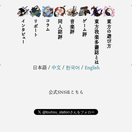
インタビュー
リポート
コラム
同人誌評
音楽評
ゲーム評
東方我楽多叢誌とは
東方の遊び方
日本語
/
中文
/
한국어
/
English
公式SNSはこちら