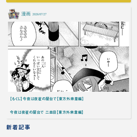
漫画
2026/07/27
【もくじ】今夜は夜雀の屋台で【東方外來韋編】
今夜は夜雀の屋台で 二皿目【東方外來韋編】
新着記事