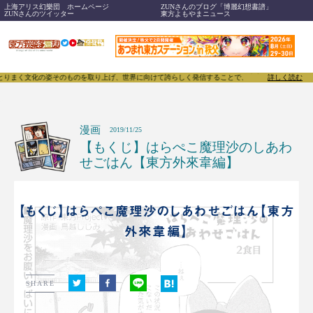
上海アリス幻樂団 ホームページ
ZUNさんのブログ「博麗幻想書譜」
ZUNさんのツイッター
東方よもやまニュース
ものを取り上げ、世界に向けて誇らしく発信することで、東方Projectのみならず「同人文化」その
詳しく読む
漫画
2019/11/25
【もくじ】はらぺこ魔理沙のしあわ
せごはん【東方外來韋編】
【もくじ】はらぺこ魔理沙のしあわせごはん【東方
外來韋編】
SHARE