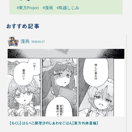
#東方Project
#漫画
#鳥越しじみ
おすすめ記事
漫画
2020/01/27
【もくじ】はらぺこ魔理沙のしあわせごはん【東方外來韋編】