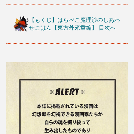
【もくじ】はらぺこ魔理沙のしあわ
せごはん【東方外來韋編】
目次へ