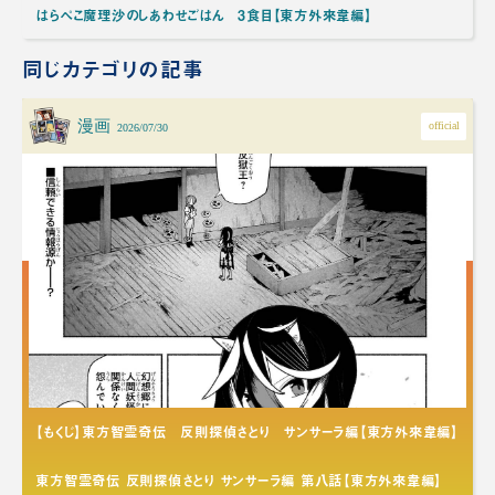
はらぺこ魔理沙のしあわせごはん 3食目【東方外來韋編】
同じカテゴリの記事
漫画
official
2026/07/30
【もくじ】東方智霊奇伝 反則探偵さとり サンサーラ編【東方外來韋編】
東方智霊奇伝 反則探偵さとり サンサーラ編 第八話【東方外來韋編】