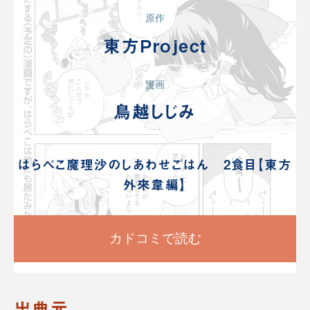
原作
東方Project
漫画
鳥越しじみ
はらぺこ魔理沙のしあわせごはん 2食目【東方
外來韋編】
カドコミで読む
出典元