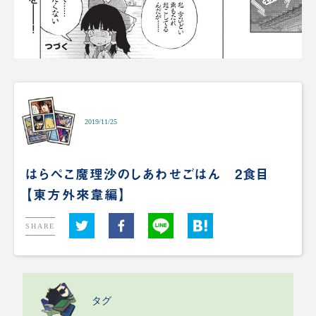
2019/11/25
はらぺこ魔理沙のしあわせごはん 2食目
【東方外來韋編】
SHARE
タグ