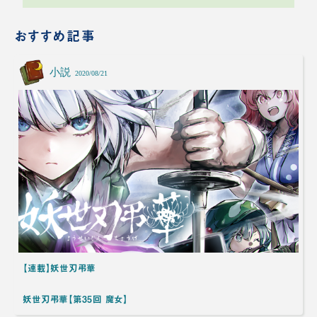
おすすめ記事
小説
2020/08/21
【連載】妖世刃弔華
妖世刃弔華【第35回 魔女】