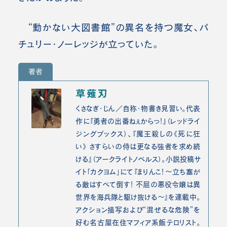
“動かない大図書館”の異名を持つ魔女、パ
チュリー・ノーレッジが立っていた。
著者
草薙刃
くさなぎ・じん／自称・物書き見習い。代表
作に『勇者の出番ねぇからっ！』（レッドライ
ジングブックス）、『魔王殺しの《死に狂
い》 さすらいの侍は更なる強者を求め続
ける』（アークライトノベルス）。小説投稿サ
イト「カクヨム」にて『まりんこ！～立ち塞が
る敵はすべて倒す！ 不屈の悪役令嬢は異
世界を海兵隊と駆け抜ける～』を連載中。
アクション描写および“混ぜるな危険”を
好む名古屋在住マフィア系飯テロリスト。