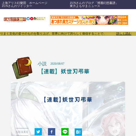
上海アリス幻樂団 ホームページ
ZUNさんのブログ「博麗幻想書譜」
ZUNさんのツイッター
東方よもやまニュース
そのものを取り上げ、世界に向けて誇らしく発信することで、東方Projectのみならず「同人文化」
詳しく読む
小説
2020/08/07
【連載】妖世刃弔華
【連載】妖世刃弔華
SHARE