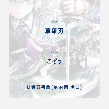
著者
草薙刃
挿絵
こぞう
妖世刃弔華【第34回 虎口】