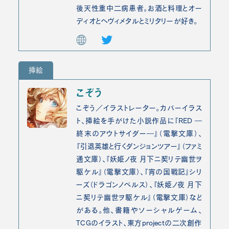
後天性重中二病患者。お酒と料理とオー
ディオとヘヴィメタルとミリタリーが好き。
挿絵
こぞう
こぞう／イラストレーター。カバーイラス
ト、挿絵を手がけた小説作品に『RED ―
終末のアウトサイダー―』（電撃文庫）、
『引退英雄と行くダンジョンツアー』（ファミ
通文庫）、『妖姫ノ夜 月下ニ契リテ幽世ヲ
駆ケル』（電撃文庫）、『宵の国戦記』シリ
ーズ（ドラゴンノベルス）、『妖姫ノ夜 月下
ニ契リテ幽世ヲ駆ケル』（電撃文庫）など
がある。他、書籍やソーシャルゲーム、
TCGのイラスト、東方projectの二次創作