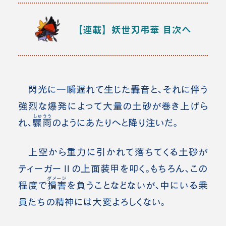
【連載】妖世刃弔華
目次へ
閃光に一瞬遅れて生じた轟音と、それに伴う
強烈な爆発によって大量の土砂が巻き上げら
しゅうう
れ、
驟雨
のようにあたりへと降り注いだ。
上空から重力に引かれて落ちてくる土砂が
ティーガーⅡの上面装甲を叩く。もちろん、この
ダメージ
程度で
損害
を負うことなどないが、中にいる乗
員たちの精神には大変よろしくない。