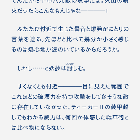
てんだから十中八九敵の攻撃だよ。火山の噴
火だったらこんなもんじゃな――――」
ふたたび付近で生じた轟音と爆発がにとりの
言葉を遮る。先ほどと比べて幾分か小さく感じ
るのは爆心地が遠のいているからだろうか。
いぶか
しかし……と妖夢は
訝
しむ。
すくなくとも付近――――目に見えた範囲で
これほどの破壊力を持つ攻撃をしてきそうな敵
は存在していなかった。ティーガーⅡの装甲越
しでもわかる威力は、何回か体感した戦車砲と
は比べ物にならない。