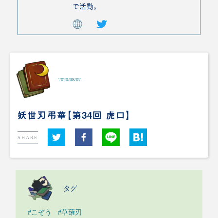
で活動。
2020/08/07
妖世刃弔華【第34回 虎口】
SHARE
タグ
#こぞう
#草薙刃