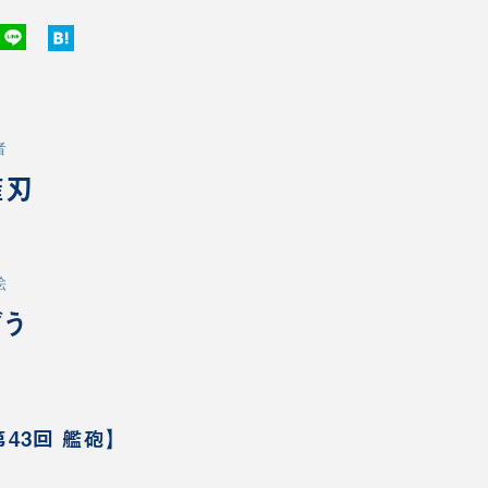
者
薙刃
絵
ぞう
43回 艦砲】