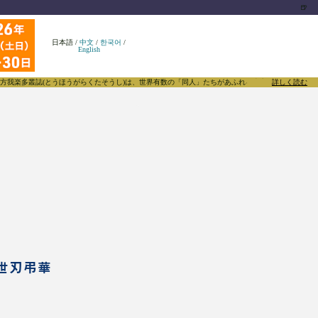
🍺
日本語
/
中文
/
한국어
/
English
(とうほうがらくたそうし)は、世界有数の「同人」たちがあふれる東方Projectについて発信する
詳しく読む
妖世刃弔華