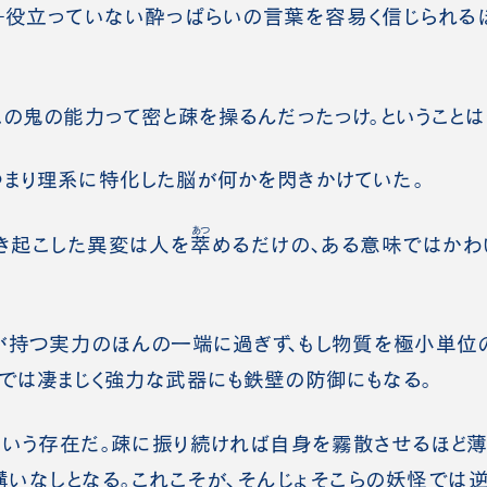
―役立っていない酔っぱらいの言葉を容易く信じられるほ
この鬼の能力って密と疎を操るんだったっけ。ということは
まり理系に特化した脳が何かを閃きかけていた。
あつ
起こした異変は人を
萃
めるだけの、ある意味ではかわ
持つ実力のほんの一端に過ぎず、もし物質を極小単位
では凄まじく強力な武器にも鉄壁の防御にもなる。
いう存在だ。疎に振り続ければ自身を霧散させるほど薄
いなしとなる。これこそが、そんじょそこらの妖怪では