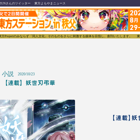
ZUNさんのツイッター
東方よもやまニュース
tのみならず「同人文化」そのものをさらに刺激する媒体を目指し、創刊いたします。
東方我楽多叢誌
小説
2020/10/23
【連載】妖世刃弔華
【連載】