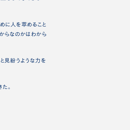
めに人を萃めること
からなのかはわから
と見紛うような力を
きた。