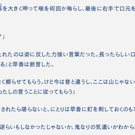
ん
箪
を大きく呷って喉を何回か鳴らし、最後に右手で口元
？」
れたのは姿に反した力強い言葉だった。長ったらしい口
きる」と萃香は断言した。
なく頼らせてもらう。けど今は昔と違うし、ここは山じゃな
わたしの言うことに従ってもらう」
れたら堪らないと、にとりは萃香に釘を刺しておくのも
で逆らいもしなかったじゃないか。鬼なりの気遣いがわから