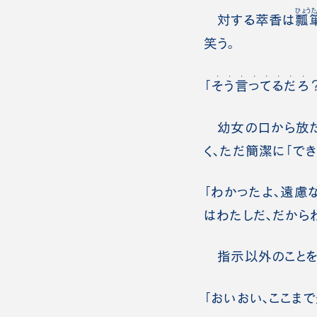
ひょうた
対する萃香は
瓢
笑う。
・
・
・
・
・
・
・
・
「
そ
う
言
っ
て
る
だ
ろ
幼女の口から放た
く、ただ簡潔に「で
「わかったよ、遠慮
はわたしだ、だから
指示以外のことをさ
「おいおい、ここま