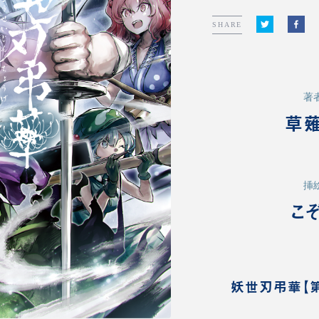
SHARE
著
草
挿
こ
妖世刃弔華【第