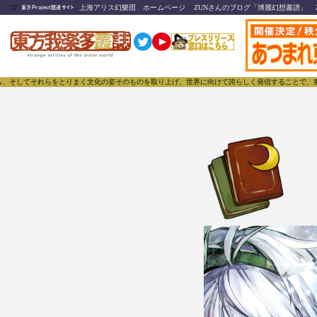
🍺
上海アリス幻樂団 ホームページ
ZUNさんのブログ「博麗幻想書譜」
東方Project関連サイト
それらをとりまく文化の姿そのものを取り上げ、世界に向けて誇らしく発信することで、東方Projec