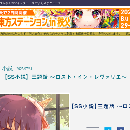
ZUNさんのツイッター
東方よもやまニュース
tのみならず「同人文化」そのものをさらに刺激する媒体を目指し、創刊いたします。
東方我楽多叢誌
小説
2025/07/31
【SS小説】三題話 ～ロスト・イン・レヴァリエ～
【SS小説】三題話 ～ロ