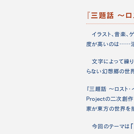
『三題話 ～ロ
イラスト、音楽、
度が高いのは……活
文字によって繰り
らない幻想郷の世界
『三題話 ～ロスト
Projectの二次
家が東方の世界を描
今回のテーマは