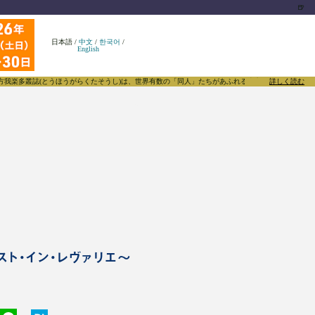
🍺
日本語
/
中文
/
한국어
/
English
(とうほうがらくたそうし)は、世界有数の「同人」たちがあふれる東方Projectについて発信す
詳しく読む
スト・イン・レヴァリエ～