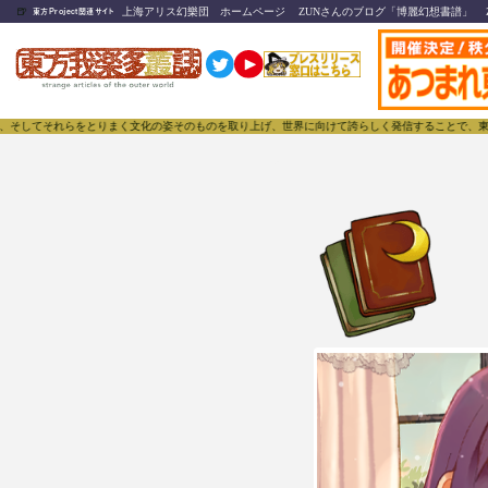
🍺
上海アリス幻樂団 ホームページ
ZUNさんのブログ「博麗幻想書譜」
東方Project関連サイト
それらをとりまく文化の姿そのものを取り上げ、世界に向けて誇らしく発信することで、東方Projec