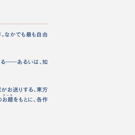
。なかでも最も自由
る――あるいは、知
家がお送りする、東方
テーマ
の
お題
をもとに、各作