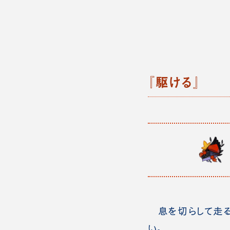
『
駆ける
』
息を切らして走る
い。