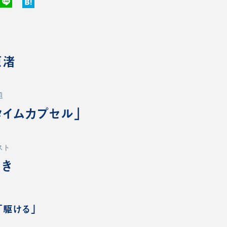
原渚
題
タイムカプセル」
スト
とき
「駆ける」