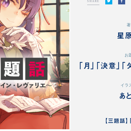
SHARE
著
星
お
「月」「決意」「
イラ
あ
【三題話】