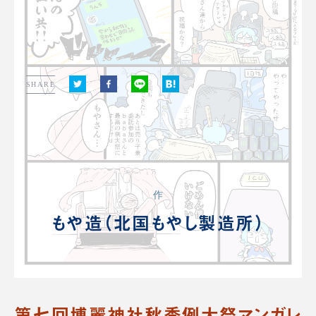
SHARE
作
もや造（北国もやし製造所）
第七回博麗神社秋季例大祭マンガレ