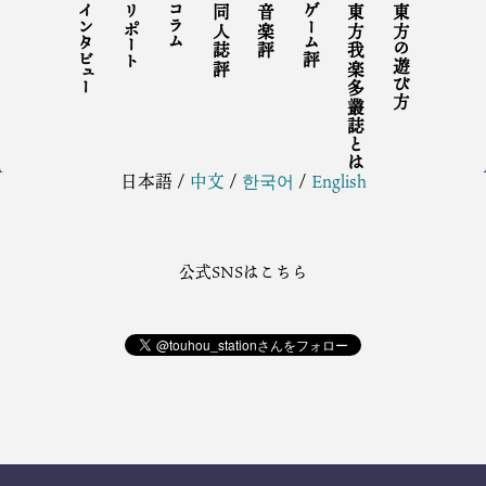
インタビュー
リポート
コラム
同人誌評
音楽評
ゲーム評
東方我楽多叢誌とは
東方の遊び方
日本語
/
中文
/
한국어
/
English
公式SNSはこちら