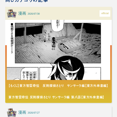
漫画
official
2026/07/30
【もくじ】東方智霊奇伝 反則探偵さとり サンサーラ編【東方外來韋編】
東方智霊奇伝 反則探偵さとり サンサーラ編 第八話【東方外來韋編】
漫画
2026/07/27