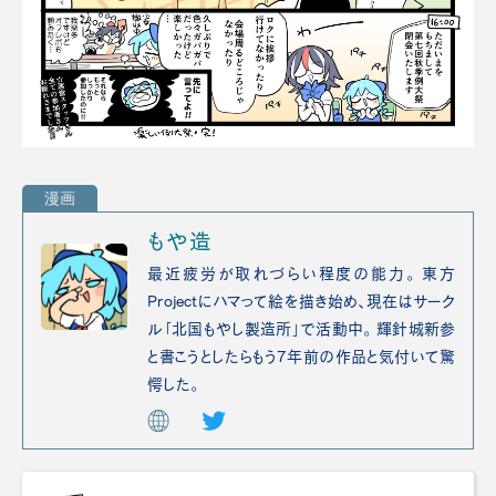
漫画
もや造
最近疲労が取れづらい程度の能力。 東方
Projectにハマって絵を描き始め、現在はサーク
ル「北国もやし製造所」で活動中。 輝針城新参
と書こうとしたらもう7年前の作品と気付いて驚
愕した。