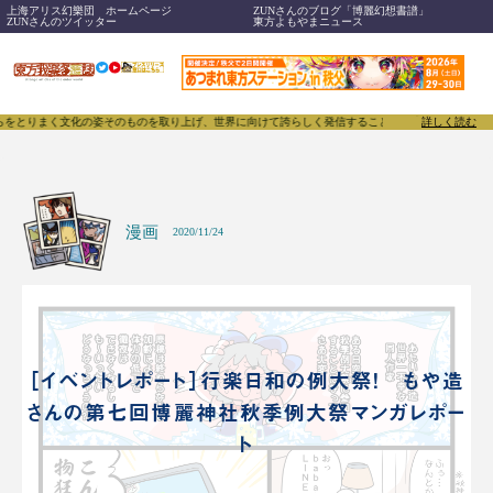
上海アリス幻樂団 ホームページ
ZUNさんのブログ「博麗幻想書譜」
ZUNさんのツイッター
東方よもやまニュース
文化の姿そのものを取り上げ、世界に向けて誇らしく発信することで、東方Projectのみならず「同
詳しく読む
漫画
2020/11/24
［イベントレポート］行楽日和の例大祭！ もや造
さんの第七回博麗神社秋季例大祭マンガレポー
ト