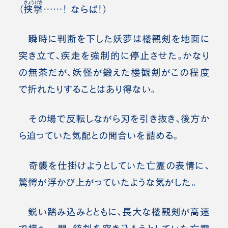
きょうげき
（
挟撃
……！ ならば！）
瞬時に判断を下した妖夢は楼観剣を地面に
突き立て、疾走を強制的に停止させた。かなり
の無茶だが、妖怪が鍛えた楼観剣がこの程度
で折れたりすることはあり得ない。
その場で反転しながら刃を引き抜き、後方か
ら迫っていた気配との間合いを詰める。
奇襲を仕掛けようとしていた亡霊の表情に、
驚愕が浮かび上がっていたような気がした。
鋭い踏み込みとともに、長大な楼観剣が高速