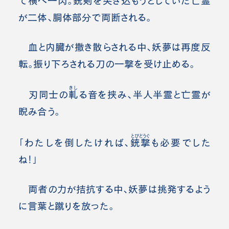
で横へ一閃。銃剣を突き込もうとしていた亡霊
が二体、胴体部分で両断される。
血と内臓が撒き散らされる中、妖夢は再度反
転。振り下ろされる刀の一撃を受け止める。
きし
刃同士の
軋
る音を挟み、半人半霊と亡霊が
睨み合う。
とびどうぐ
「わたしを倒したければ、
銃撃
も必要でした
ね！」
両者の力が拮抗する中、妖夢は挑発するよう
に言葉と蹴りを放った。