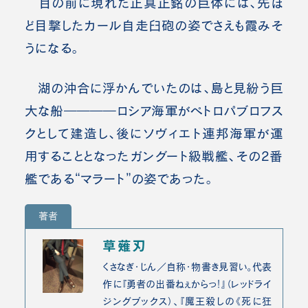
目の前に現れた正真正銘の巨体には、先ほ
ど目撃したカール自走臼砲の姿でさえも霞みそ
うになる。
湖の沖合に浮かんでいたのは、島と見紛う巨
大な船――――ロシア海軍がペトロパブロフス
クとして建造し、後にソヴィエト連邦海軍が運
用することとなったガングート級戦艦、その2番
艦である“マラート”の姿であった。
著者
草薙刃
くさなぎ・じん／自称・物書き見習い。代表
作に『勇者の出番ねぇからっ！』（レッドライ
ジングブックス）、『魔王殺しの《死に狂