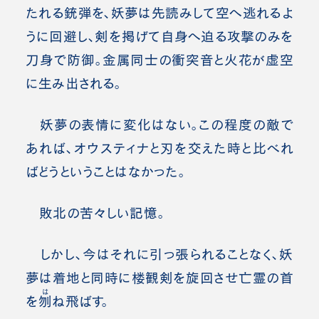
たれる銃弾を、妖夢は先読みして空へ逃れるよ
うに回避し、剣を掲げて自身へ迫る攻撃のみを
刀身で防御。金属同士の衝突音と火花が虚空
に生み出される。
妖夢の表情に変化はない。この程度の敵で
あれば、オウスティナと刃を交えた時と比べれ
ばどうということはなかった。
敗北の苦々しい記憶。
しかし、今はそれに引っ張られることなく、妖
夢は着地と同時に楼観剣を旋回させ亡霊の首
は
を
刎
ね飛ばす。