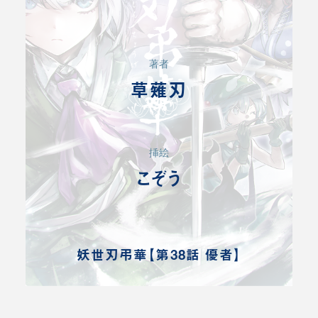
著者
草薙刃
挿絵
こぞう
妖世刃弔華【第38話 優者】