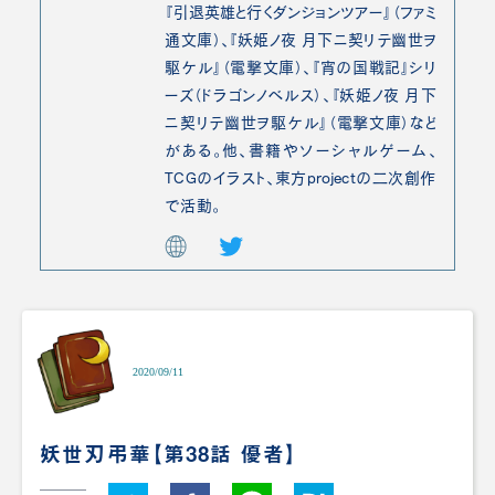
『引退英雄と行くダンジョンツアー』（ファミ
通文庫）、『妖姫ノ夜 月下ニ契リテ幽世ヲ
駆ケル』（電撃文庫）、『宵の国戦記』シリ
ーズ（ドラゴンノベルス）、『妖姫ノ夜 月下
ニ契リテ幽世ヲ駆ケル』（電撃文庫）など
がある。他、書籍やソーシャルゲーム、
TCGのイラスト、東方projectの二次創作
で活動。
2020/09/11
妖世刃弔華【第38話 優者】