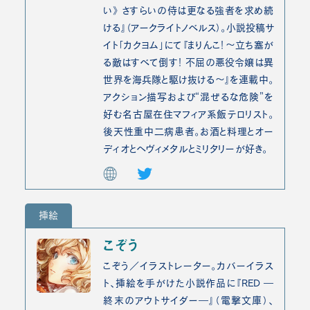
い》 さすらいの侍は更なる強者を求め続
ける』（アークライトノベルス）。小説投稿サ
イト「カクヨム」にて『まりんこ！～立ち塞が
る敵はすべて倒す！ 不屈の悪役令嬢は異
世界を海兵隊と駆け抜ける～』を連載中。
アクション描写および“混ぜるな危険”を
好む名古屋在住マフィア系飯テロリスト。
後天性重中二病患者。お酒と料理とオー
ディオとヘヴィメタルとミリタリーが好き。
挿絵
こぞう
こぞう／イラストレーター。カバーイラス
ト、挿絵を手がけた小説作品に『RED ―
終末のアウトサイダー―』（電撃文庫）、