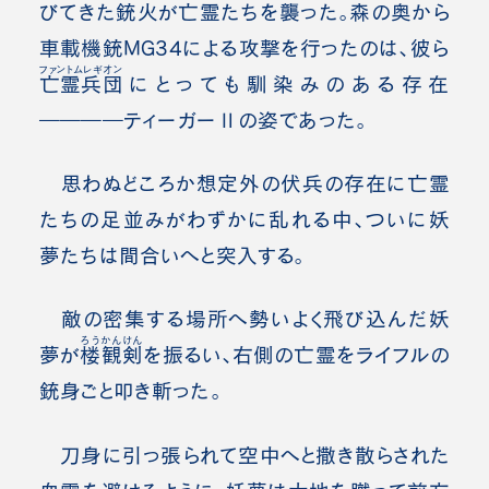
びてきた銃火が亡霊たちを襲った。森の奥から
車載機銃MG34による攻撃を行ったのは、彼ら
ファントムレギオン
亡霊兵団
にとっても馴染みのある存在
――――ティーガーⅡの姿であった。
思わぬどころか想定外の伏兵の存在に亡霊
たちの足並みがわずかに乱れる中、ついに妖
夢たちは間合いへと突入する。
敵の密集する場所へ勢いよく飛び込んだ妖
ろうかんけん
夢が
楼観剣
を振るい、右側の亡霊をライフルの
銃身ごと叩き斬った。
刀身に引っ張られて空中へと撒き散らされた