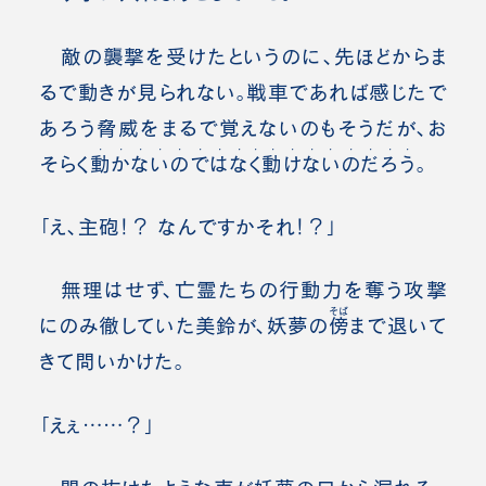
敵の襲撃を受けたというのに、先ほどからま
るで動きが見られない。戦車であれば感じたで
あろう脅威をまるで覚えないのもそうだが、お
・
・
・
・
・
・
・
・
・
・
・
・・
・
・
・
・
そらく
動
か
な
い
の
で
は
な
く
動
け
ない
の
だ
ろ
う
。
「え、主砲！？ なんですかそれ！？」
無理はせず、亡霊たちの行動力を奪う攻撃
そば
にのみ徹していた美鈴が、妖夢の
傍
まで退いて
きて問いかけた。
「えぇ……？」