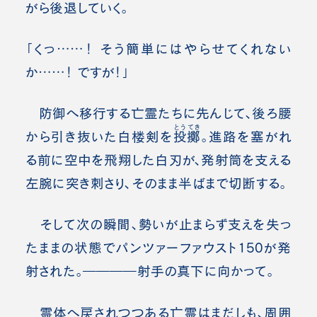
がら後退していく。
「くっ……！ そう簡単にはやらせてくれない
か……！ ですが！」
防御へ移行する亡霊たちに先んじて、後ろ腰
とうてき
から引き抜いた白楼剣を
投擲
。進路を塞がれ
る前に空中を飛翔した白刃が、発射筒を支える
左腕に突き刺さり、そのまま半ばまで切断する。
そして次の瞬間、勢いが止まらず支えを失っ
たままの状態でパンツァーファウスト150が発
射された。――――射手の真下に向かって。
霊体へ戻されつつある亡霊はまだしも、周囲