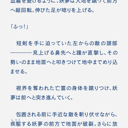
血霧を避けるように、妖夢は大地を蹴って前方
へ縦回転。伸びた足が唸りを上げる。
「ふっ！」
短剣を手に迫っていた左からの敵の頭部
――――見上げる鼻先へと踵が直撃し、その
勢いのまま地面へと叩きつけて地中までめり込
ませる。
視界を奪われた亡霊の身体を蹴りつけ、妖
夢は前へと突き進んでいく。
包囲される前に手近な敵を斬り伏せながら、
しっく
疾駆
する妖夢の前方で地面が破裂。さらに放