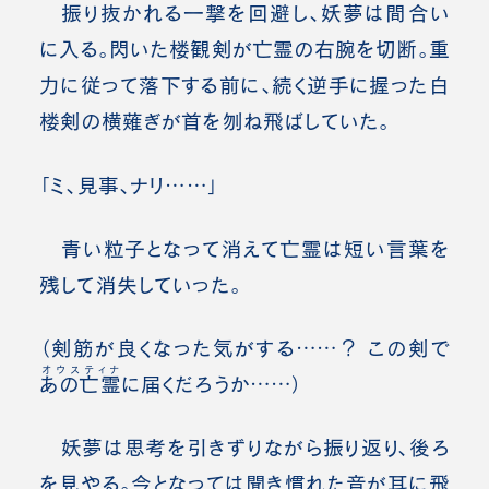
振り抜かれる一撃を回避し、妖夢は間合い
に入る。閃いた楼観剣が亡霊の右腕を切断。重
力に従って落下する前に、続く逆手に握った白
楼剣の横薙ぎが首を刎ね飛ばしていた。
「ミ、見事、ナリ……」
青い粒子となって消えて亡霊は短い言葉を
残して消失していった。
（剣筋が良くなった気がする……？ この剣で
オウスティナ
あの亡霊
に届くだろうか……）
妖夢は思考を引きずりながら振り返り、後ろ
を見やる。今となっては聞き慣れた音が耳に飛