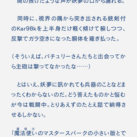
間の抜けたような声が妖夢の口から漏れる。
同時に、視界の隅から突き出される銃剣付
のKar98kを上半身だけ軽く傾けて躱しつつ、
反撃でガラ空きになった胴体を薙ぎ払った。
（そういえば、パチュリーさんたちと出会ってか
ら主砲は撃ってなかったな……）
とはいえ、妖夢に訊かれても兵器のことなどま
ったくわからないのだ。どう答えたものかと悩む
が今は戦闘中。とりあえずのたとえ話で納得さ
せるしかない。
魔理沙
「
魔法使い
のマスタースパークの小さい版とで