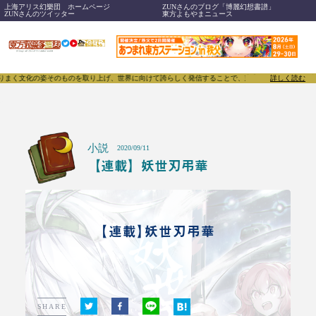
上海アリス幻樂団 ホームページ
ZUNさんのブログ「博麗幻想書譜」
ZUNさんのツイッター
東方よもやまニュース
そのものを取り上げ、世界に向けて誇らしく発信することで、東方Projectのみならず「同人文化
詳しく読む
小説
2020/09/11
【連載】妖世刃弔華
【連載】妖世刃弔華
SHARE