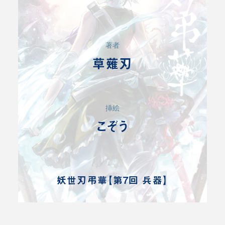
著者
草薙刃
挿絵
こぞう
妖世刃弔華【第7回 兵器】