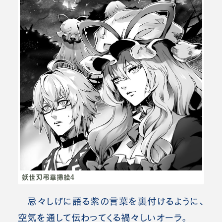
妖世刃弔華挿絵4
忌々しげに語る紫の言葉を裏付けるように、
空気を通して伝わってくる禍々しいオーラ。