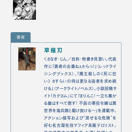
著者
草薙刃
くさなぎ・じん／自称・物書き見習い。代表
作に『勇者の出番ねぇからっ！』（レッドライ
ジングブックス）、『魔王殺しの《死に狂
い》 さすらいの侍は更なる強者を求め続
ける』（アークライトノベルス）。小説投稿サ
イト「カクヨム」にて『まりんこ！～立ち塞が
る敵はすべて倒す！ 不屈の悪役令嬢は異
世界を海兵隊と駆け抜ける～』を連載中。
アクション描写および“混ぜるな危険”を
好む名古屋在住マフィア系飯テロリスト。