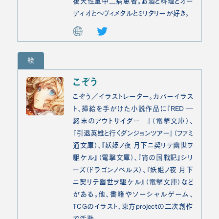
後天性重中二病患者。お酒と料理とオー
ディオとヘヴィメタルとミリタリーが好き。
絵
こぞう
こぞう／イラストレーター。カバーイラス
ト、挿絵を手がけた小説作品に『RED ―
終末のアウトサイダー―』（電撃文庫）、
『引退英雄と行くダンジョンツアー』（ファミ
通文庫）、『妖姫ノ夜 月下ニ契リテ幽世ヲ
駆ケル』（電撃文庫）、『宵の国戦記』シリ
ーズ（ドラゴンノベルス）、『妖姫ノ夜 月下
ニ契リテ幽世ヲ駆ケル』（電撃文庫）など
がある。他、書籍やソーシャルゲーム、
TCGのイラスト、東方projectの二次創作
で活動。