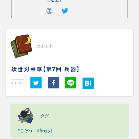
2019/11/15
妖世刃弔華【第7回 兵器】
SHARE
タグ
#こぞう
#草薙刃