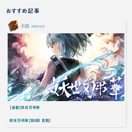
おすすめ記事
小説
2019/11/21
【連載】妖世刃弔華
妖世刃弔華【第8回 首魁】