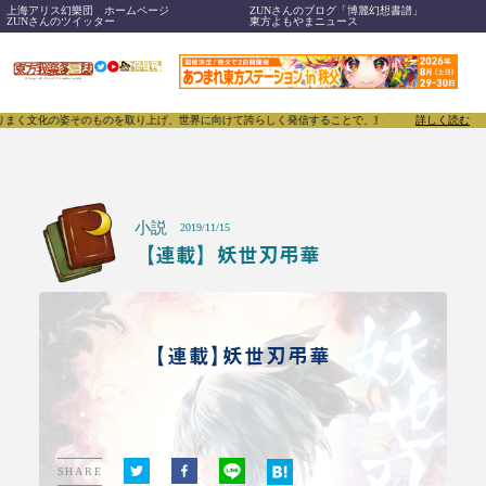
上海アリス幻樂団 ホームページ
ZUNさんのブログ「博麗幻想書譜」
ZUNさんのツイッター
東方よもやまニュース
のものを取り上げ、世界に向けて誇らしく発信することで、東方Projectのみならず「同人文化」
詳しく読む
小説
2019/11/15
【連載】妖世刃弔華
【連載】妖世刃弔華
SHARE