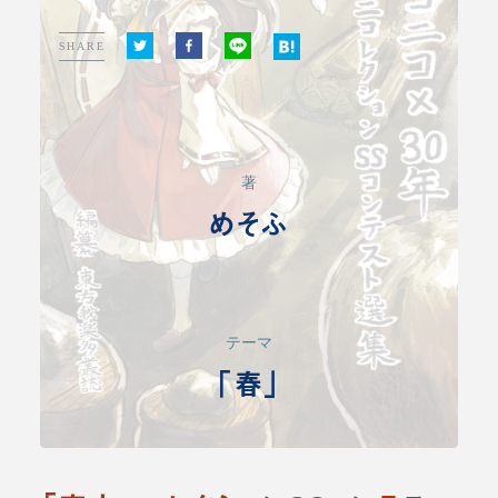
SHARE
著
めそふ
テーマ
「春」