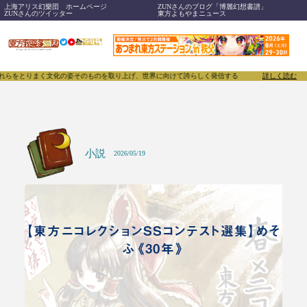
上海アリス幻樂団 ホームページ
ZUNさんのブログ「博麗幻想書譜」
ZUNさんのツイッター
東方よもやまニュース
く文化の姿そのものを取り上げ、世界に向けて誇らしく発信することで、東方Projectのみならず
詳しく読む
小説
2026/05/19
【東方ニコレクションSSコンテスト選集】めそ
ふ《30年》