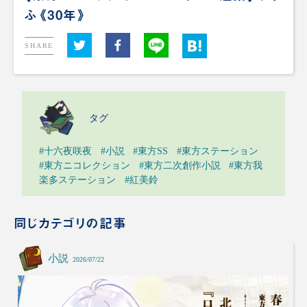
ふ《30年》
SHARE
タグ
#十六夜咲夜
#小説
#東方SS
#東方ステーション
#東方ニコレクション
#東方二次創作小説
#東方我
楽多ステーション
#紅美鈴
同じカテゴリの記事
小説
2026/07/22