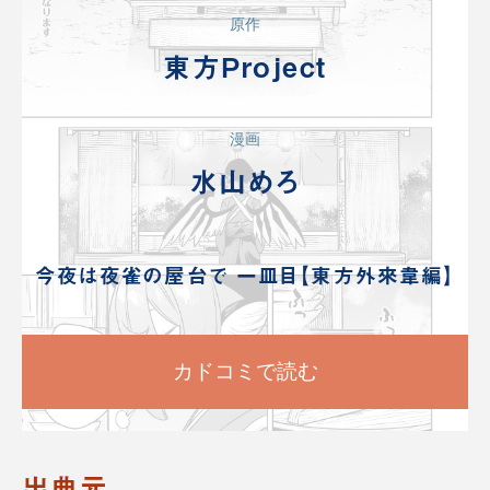
原作
東方Project
漫画
水山めろ
今夜は夜雀の屋台で 一皿目【東方外來韋編】
カドコミで読む
出典元