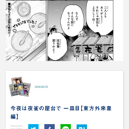
2026/06/29
今夜は夜雀の屋台で 一皿目【東方外來韋
編】