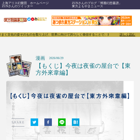
上海アリス幻樂団 ホームページ
ZUNさんのブログ「博麗幻想書譜」
ZUNさんのツイッター
東方よもやまニュース
上げ、世界に向けて誇らしく発信することで、東方Projectのみならず「同人文化」そのものをさ
詳しく読む
漫画
2026/06/29
【もくじ】今夜は夜雀の屋台で【東
方外來韋編】
【もくじ】今夜は夜雀の屋台で【東方外來韋編】
SHARE