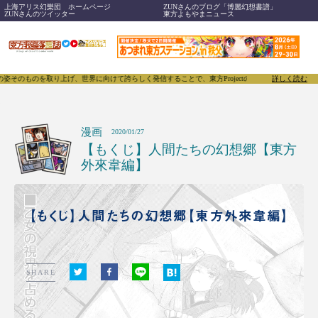
上海アリス幻樂団 ホームページ
ZUNさんのブログ「博麗幻想書譜」
ZUNさんのツイッター
東方よもやまニュース
に向けて誇らしく発信することで、東方Projectのみならず「同人文化」そのものをさらに刺激する
詳しく読む
漫画
2020/01/27
【もくじ】人間たちの幻想郷【東方
外來韋編】
【もくじ】人間たちの幻想郷【東方外來韋編】
SHARE