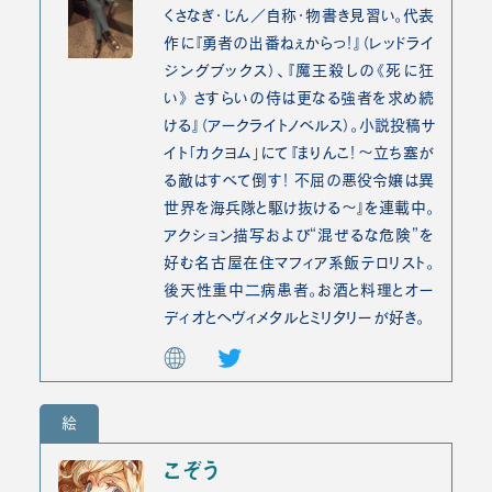
くさなぎ・じん／自称・物書き見習い。代表
作に『勇者の出番ねぇからっ！』（レッドライ
ジングブックス）、『魔王殺しの《死に狂
い》 さすらいの侍は更なる強者を求め続
ける』（アークライトノベルス）。小説投稿サ
イト「カクヨム」にて『まりんこ！～立ち塞が
る敵はすべて倒す！ 不屈の悪役令嬢は異
世界を海兵隊と駆け抜ける～』を連載中。
アクション描写および“混ぜるな危険”を
好む名古屋在住マフィア系飯テロリスト。
後天性重中二病患者。お酒と料理とオー
ディオとヘヴィメタルとミリタリーが好き。
絵
こぞう