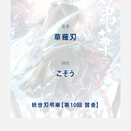
著者
草薙刃
挿絵
こぞう
妖世刃弔華【第10回 賢者】