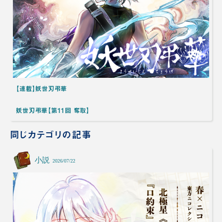
【連載】妖世刃弔華
妖世刃弔華【第11回 奪取】
同じカテゴリの記事
小説
2026/07/22