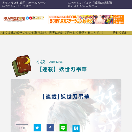
上海アリス幻樂団 ホームページ
ZUNさんのブログ「博麗幻想書譜」
ZUNさんのツイッター
東方よもやまニュース
そのものを取り上げ、世界に向けて誇らしく発信することで、東方Projectのみならず「同人文化」
詳しく読む
小説
2019/12/06
【連載】妖世刃弔華
【連載】妖世刃弔華
SHARE