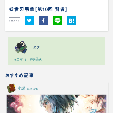
妖世刃弔華【第10回 賢者】
SHARE
タグ
#こぞう
#草薙刃
おすすめ記事
小説
2019/12/13