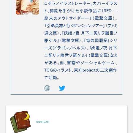
こぞう／イラストレーター。カバーイラス
ト、挿絵を手がけた小説作品に『RED ―
終末のアウトサイダー―』（電撃文庫）、
『引退英雄と行くダンジョンツアー』（ファミ
通文庫）、『妖姫ノ夜 月下ニ契リテ幽世ヲ
駆ケル』（電撃文庫）、『宵の国戦記』シリ
ーズ（ドラゴンノベルス）、『妖姫ノ夜 月下
ニ契リテ幽世ヲ駆ケル』（電撃文庫）など
がある。他、書籍やソーシャルゲーム、
TCGのイラスト、東方projectの二次創作
で活動。
2019/12/06