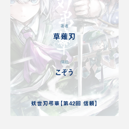
著者
草薙刃
挿絵
こぞう
妖世刃弔華【第42回 信頼】