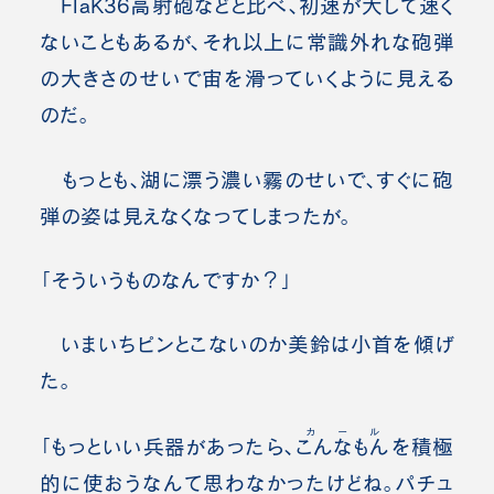
FlaK36高射砲
などと比べ、初速が大して速く
ないこともあるが、それ以上に常識外れな砲弾
の大きさのせいで宙を滑っていくように見える
のだ。
もっとも、湖に漂う濃い霧のせいで、すぐに砲
弾の姿は見えなくなってしまったが。
「そういうものなんですか？」
いまいちピンとこないのか美鈴は小首を傾げ
た。
カール
「もっといい兵器があったら、
こんなもん
を積極
的に使おうなんて思わなかったけどね。パチュ