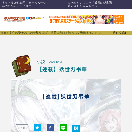
上海アリス幻樂団 ホームページ
ZUNさんのブログ「博麗幻想書譜」
ZUNさんのツイッター
東方よもやまニュース
姿そのものを取り上げ、世界に向けて誇らしく発信することで、東方Projectのみならず「同人文化
詳しく読む
小説
2020/10/16
【連載】妖世刃弔華
【連載】妖世刃弔華
SHARE