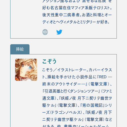
アクション描写および“混ぜるな危険”を
好む名古屋在住マフィア系飯テロリスト。
後天性重中二病患者。お酒と料理とオー
ディオとヘヴィメタルとミリタリーが好き。
挿絵
こぞう
こぞう／イラストレーター。カバーイラス
ト、挿絵を手がけた小説作品に『RED ―
終末のアウトサイダー―』（電撃文庫）、
『引退英雄と行くダンジョンツアー』（ファミ
通文庫）、『妖姫ノ夜 月下ニ契リテ幽世ヲ
駆ケル』（電撃文庫）、『宵の国戦記』シリ
ーズ（ドラゴンノベルス）、『妖姫ノ夜 月下
ニ契リテ幽世ヲ駆ケル』（電撃文庫）など
がある。他、書籍やソーシャルゲーム、