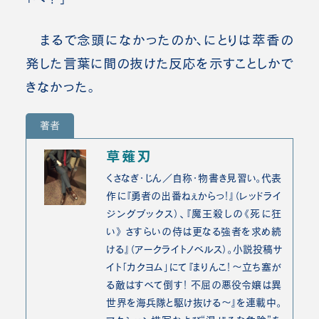
まるで念頭になかったのか、にとりは萃香の
発した言葉に間の抜けた反応を示すことしかで
きなかった。
著者
草薙刃
くさなぎ・じん／自称・物書き見習い。代表
作に『勇者の出番ねぇからっ！』（レッドライ
ジングブックス）、『魔王殺しの《死に狂
い》 さすらいの侍は更なる強者を求め続
ける』（アークライトノベルス）。小説投稿サ
イト「カクヨム」にて『まりんこ！～立ち塞が
る敵はすべて倒す！ 不屈の悪役令嬢は異
世界を海兵隊と駆け抜ける～』を連載中。