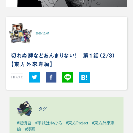
2020/12/07
切れぬ牌などあんまりない！ 第１話（2/3）
【東方外來韋編】
SHARE
タグ
#堀慎吾
#宇城はやひろ
#東方Project
#東方外來韋
編
#漫画