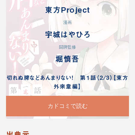
東方Project
漫画
宇城はやひろ
闘牌監修
堀慎吾
切れぬ牌などあんまりない！ 第１話（2/3）【東方
外來韋編】
カドコミで読む
出典元