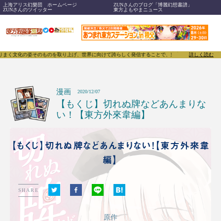
上海アリス幻樂団 ホームページ
ZUNさんのブログ「博麗幻想書譜」
ZUNさんのツイッター
東方よもやまニュース
ものを取り上げ、世界に向けて誇らしく発信することで、東方Projectのみならず「同人文化」その
詳しく読む
漫画
2020/12/07
【もくじ】切れぬ牌などあんまりな
い！【東方外來韋編】
【もくじ】切れぬ牌などあんまりない！【東方外來韋
編】
SHARE
原作