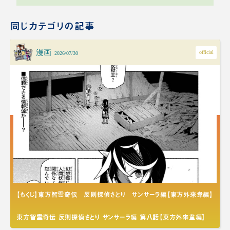
同じカテゴリの記事
漫画
official
2026/07/30
【もくじ】東方智霊奇伝 反則探偵さとり サンサーラ編【東方外來韋編】
東方智霊奇伝 反則探偵さとり サンサーラ編 第八話【東方外來韋編】