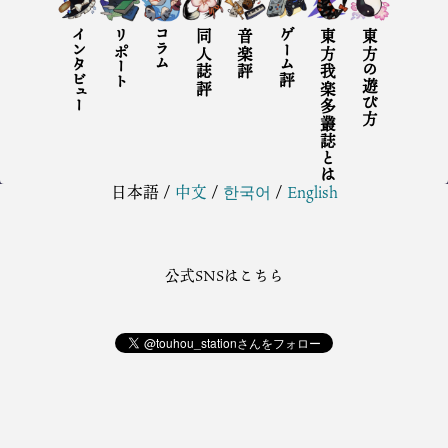
インタビュー
リポート
コラム
同人誌評
音楽評
ゲーム評
東方我楽多叢誌とは
東方の遊び方
日本語
/
中文
/
한국어
/
English
公式SNSはこちら