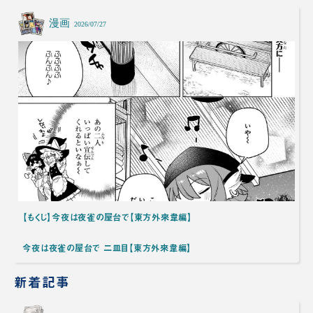
漫画
2026/07/27
【もくじ】今夜は夜雀の屋台で【東方外來韋編】
今夜は夜雀の屋台で 二皿目【東方外來韋編】
新着記事