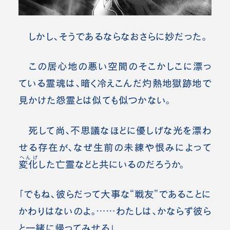
しかし、そうであるならなおさらに妙だった。
この居心地の悪い空間のそこかしこに漂っ
ている霊魂は、暗く冷えこんだ灼熱地獄跡地で
見かけた怨霊とは似ても似つかない。
死して尚、不思議なほどに優しげな光を漂わ
せる存在が、なぜ生前の未練や恨みによって
へんげ
変化
した亡霊などと共にいるのだろうか。
「でもね、彼らだって大事な“戦友”であることに
かわりはないのよ。……わたしは、
かならず彼ら
と一緒に帰ってみせる
」