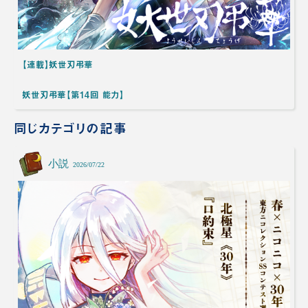
【連載】妖世刃弔華
妖世刃弔華【第14回 能力】
同じカテゴリの記事
小説
2026/07/22