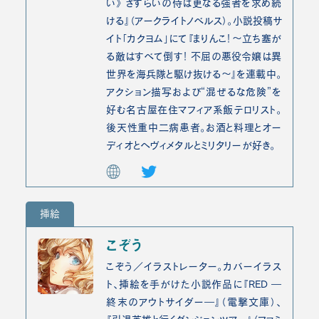
い》 さすらいの侍は更なる強者を求め続
ける』（アークライトノベルス）。小説投稿サ
イト「カクヨム」にて『まりんこ！～立ち塞が
る敵はすべて倒す！ 不屈の悪役令嬢は異
世界を海兵隊と駆け抜ける～』を連載中。
アクション描写および“混ぜるな危険”を
好む名古屋在住マフィア系飯テロリスト。
後天性重中二病患者。お酒と料理とオー
ディオとヘヴィメタルとミリタリーが好き。
挿絵
こぞう
こぞう／イラストレーター。カバーイラス
ト、挿絵を手がけた小説作品に『RED ―
終末のアウトサイダー―』（電撃文庫）、