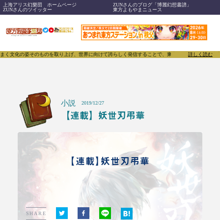
上海アリス幻樂団 ホームページ
ZUNさんのブログ「博麗幻想書譜」
ZUNさんのツイッター
東方よもやまニュース
そのものを取り上げ、世界に向けて誇らしく発信することで、東方Projectのみならず「同人文化」
詳しく読む
小説
2019/12/27
【連載】妖世刃弔華
【連載】妖世刃弔華
SHARE