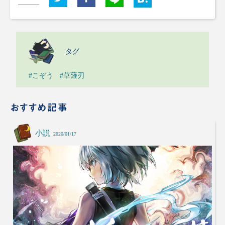
タグ
#こぞう
#草薙刃
おすすめ記事
小説
2020/01/17