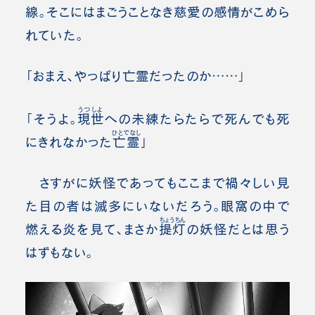
線。そこにはまごうことなき慈愛の感情がこめら
れていた。
「おまえ、やっぱり亡霊だったのか……」
うつしよ
「そうよ。
現世
への未練たらたらで死んでも死
ひとでなし
にきれなかった
亡霊
」
さすがに妖怪であってもここまで禍々しい見
た目の者は滅多にいないだろう。眼窩の中で
ちょうちん
燃える炎を見て、まさか
提灯
の妖怪だとは思う
はずもない。