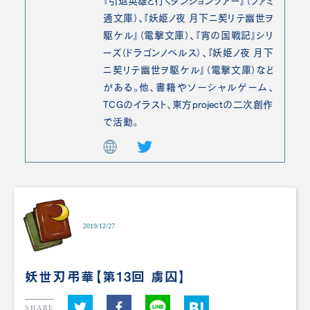
『引退英雄と行くダンジョンツアー』（ファミ
通文庫）、『妖姫ノ夜 月下ニ契リテ幽世ヲ
駆ケル』（電撃文庫）、『宵の国戦記』シリ
ーズ（ドラゴンノベルス）、『妖姫ノ夜 月下
ニ契リテ幽世ヲ駆ケル』（電撃文庫）など
がある。他、書籍やソーシャルゲーム、
TCGのイラスト、東方projectの二次創作
で活動。
2019/12/27
妖世刃弔華【第13回 虜囚】
SHARE