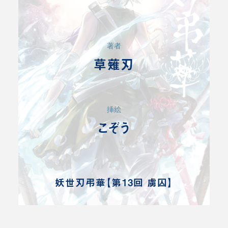
著者
草薙刃
挿絵
こぞう
妖世刃弔華【第13回 虜囚】