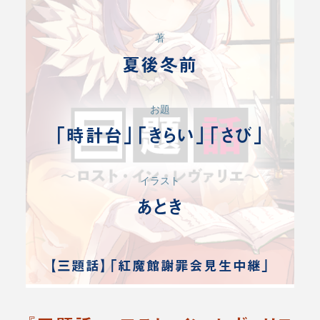
著
夏後冬前
お題
「時計台」「きらい」「さび」
イラスト
あとき
【三題話】「紅魔館謝罪会見生中継」