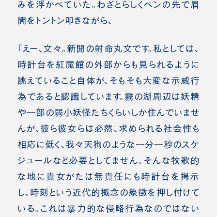
みを浮かべていた。わざとらしくペンの先で眉
間をトントン叩きながら、
「えー、文々。新聞の射命丸文です。私としては、
時計台を紅魔館の外部からも見られるように
誂えていること自体が、そもそも大変な示威行
為であると認識しています。霧の湖周辺は妖精
や一部の弱小妖怪たちくらいしか住んでいませ
んが、彼ら彼女らは必然、求められる社会性も
相応に低く、我々天狗のような一分一秒のスケ
ジュールなど必要としてません。そんな牧歌的
な地に貴女がたは無責任にも時計台を掲示
し、時刻という近代的概念の象徴を押し付けて
いる。これは暴力的な侵略行為なのではない