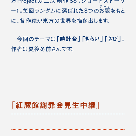
方Projectの二次創作SS（ショートストーリ
テーマ
ー）。毎回ランダムに選ばれた3つの
お題
をもと
に、各作家が東方の世界を描き出します。
「時計台」「きらい」「さび」
今回のテーマは
。
作者は
夏後冬前
さんです。
『紅魔館謝罪会見生中継』