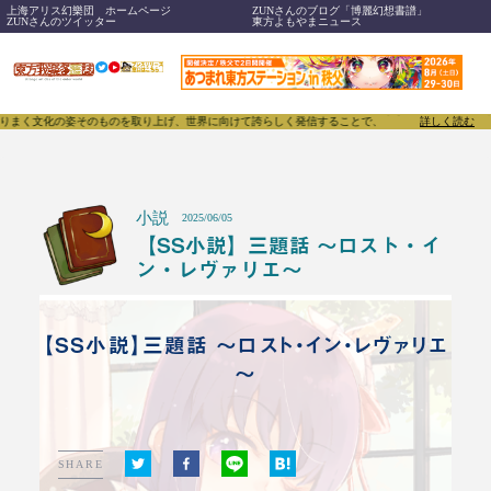
上海アリス幻樂団 ホームページ
ZUNさんのブログ「博麗幻想書譜」
ZUNさんのツイッター
東方よもやまニュース
の姿そのものを取り上げ、世界に向けて誇らしく発信することで、東方Projectのみならず「同人文
詳しく読む
小説
2025/06/05
【SS小説】三題話 ～ロスト・イ
ン・レヴァリエ～
【SS小説】三題話 ～ロスト・イン・レヴァリエ
～
SHARE