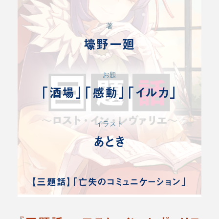
著
壕野一廻
お題
「酒場」「感動」「イルカ」
イラスト
あとき
【三題話】「亡失のコミュニケーション」