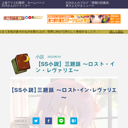
上海アリス幻樂団 ホームページ
ZUNさんのブログ「博麗幻想書譜」
ZUNさんのツイッター
東方よもやまニュース
姿そのものを取り上げ、世界に向けて誇らしく発信することで、東方Projectのみならず「同人文化
詳しく読む
小説
2025/06/19
【SS小説】三題話 ～ロスト・イ
ン・レヴァリエ～
【SS小説】三題話 ～ロスト・イン・レヴァリエ
～
SHARE