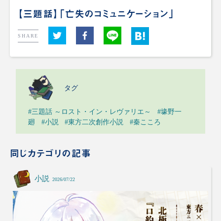
【三題話】「亡失のコミュニケーション」
SHARE
タグ
#三題話 ～ロスト・イン・レヴァリエ～
#壕野一
廻
#小説
#東方二次創作小説
#秦こころ
同じカテゴリの記事
小説
2026/07/22