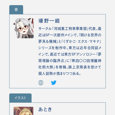
著
壕野一廻
サークル「河城重工特車事業部」代表。最
近はＳＦ一次創作メインで、「明ける世界の
夢見る機械」と「くずかご・エクス・マキナ」
シリーズを制作中。東方は近年合同誌メ
インで、直近では東方ＳＦアンソロジー「夢
現理論の臨界点」に「第四〇〇回博麗神
社例大祭」を寄稿。錦上京発表を受けて
個人誌熱が高まりつつある。
イラスト
あとき