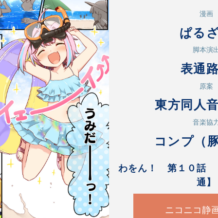
漫画
ぱる
脚本演
表通
原案
東方同人
音楽協
コンプ（
わをん！ 第１０話 
通】
ニコニコ静