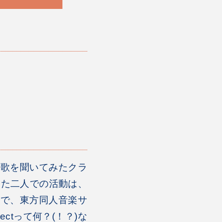
の歌を聞いてみたクラ
った二人での活動は、
んで、東方同人音楽サ
ctって何？(！？)な