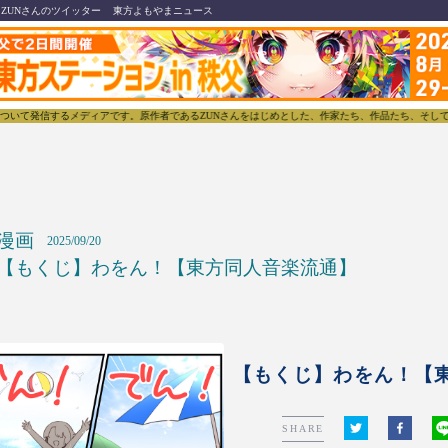
ZUNさんのツイッター
東方よもやまニュース
メディアです。原作者であるZUNさんをはじめとした、作家たち、作品たち、そしてそれらをとりまく文
漫画
2025/09/20
【もくじ】わをん！【東方同人音楽流通】
【もくじ】わをん！【
SHARE