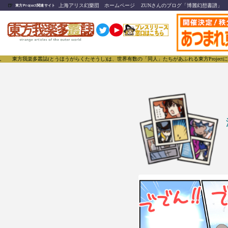
🍺
上海アリス幻樂団 ホームページ
ZUNさんのブログ「博麗幻想書譜」
東方Project関連サイト
(とうほうがらくたそうし)は、世界有数の「同人」たちがあふれる東方Projectについて発信する