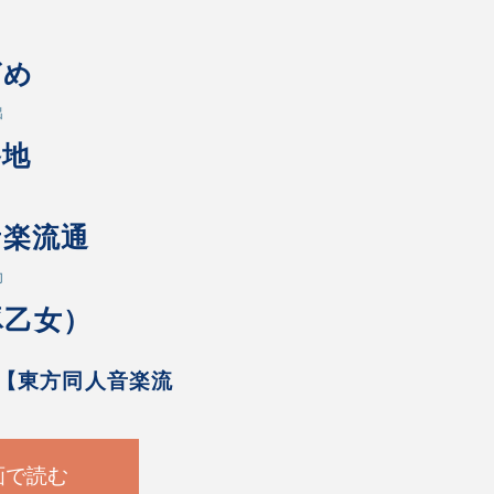
ざめ
出
路地
音楽流通
力
豚乙女）
【東方同人音楽流
画で読む