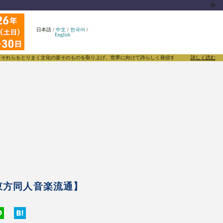
🍺
日本語
/
中文
/
한국어
/
English
化の姿そのものを取り上げ、世界に向けて誇らしく発信することで、東方Projectのみならず「同
詳しく読む
東方同人音楽流通】