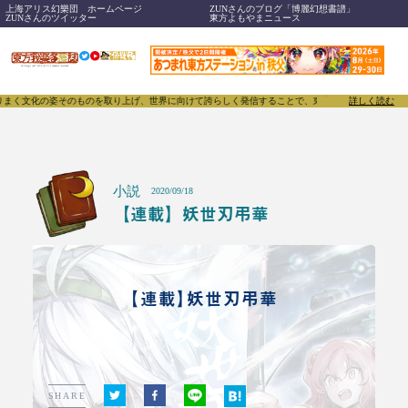
上海アリス幻樂団 ホームページ
ZUNさんのブログ「博麗幻想書譜」
ZUNさんのツイッター
東方よもやまニュース
そのものを取り上げ、世界に向けて誇らしく発信することで、東方Projectのみならず「同人文化」
詳しく読む
小説
2020/09/18
【連載】妖世刃弔華
【連載】妖世刃弔華
SHARE