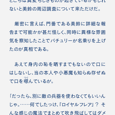
ところは異変らしきものが起きているかもしれ
ないと美鈴の周辺調査について来ただけだ。
厳密に言えば、門番である美鈴に詳細な報
告まで可能かが甚だ怪しく、同時に異様な雰囲
気を察知したことでパチュリーが名乗りを上げ
たのが真相である。
あえて身内の恥を晒すまでもないので口に
はしないし、当の本人や小悪魔も知らぬ存ぜぬ
つぐ
で口を
噤
んでいるが。
「だったら、別に敵の兵器を使わなくてもいいん
じゃ。……何でしたっけ、『ロイヤルフレア』？ そ
んな感じの魔法でまとめて吹き飛ばしてはダメ