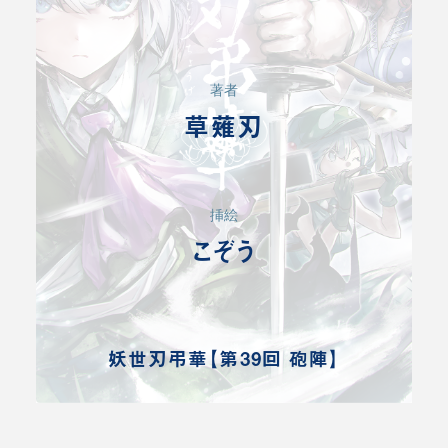
著者
草薙刃
挿絵
こぞう
妖世刃弔華【第39回 砲陣】