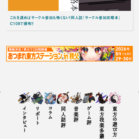
これを読めばサークル参加も怖くない！同人誌『サークル参加攻略本』
C108で頒布！！
インタビュー
リポート
コラム
同人誌評
音楽評
ゲーム評
東方我楽多叢誌とは
東方の遊び方