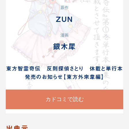
原作
ZUN
漫画
銀木犀
東方智霊奇伝 反則探偵さとり 休載と単行本
発売のお知らせ【東方外來韋編】
カドコミで読む
出典元