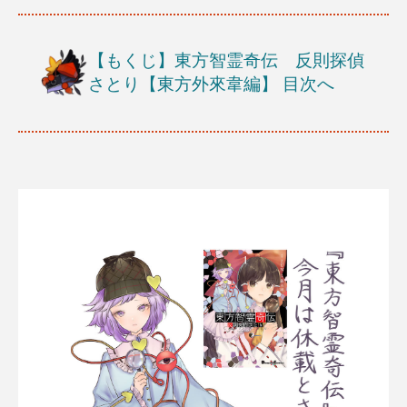
【もくじ】東方智霊奇伝 反則探偵
さとり【東方外來韋編】
目次へ