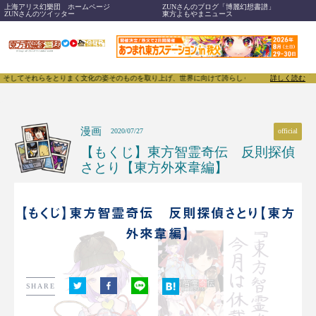
上海アリス幻樂団 ホームページ
ZUNさんのブログ「博麗幻想書譜」
ZUNさんのツイッター
東方よもやまニュース
してそれらをとりまく文化の姿そのものを取り上げ、世界に向けて誇らしく発信することで、東方Proj
詳しく読む
漫画
official
2020/07/27
【もくじ】東方智霊奇伝 反則探偵
さとり【東方外來韋編】
【もくじ】東方智霊奇伝 反則探偵さとり【東方
外來韋編】
SHARE