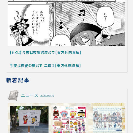
【もくじ】今夜は夜雀の屋台で【東方外來韋編】
今夜は夜雀の屋台で 二皿目【東方外來韋編】
新着記事
ニュース
2026/08/10