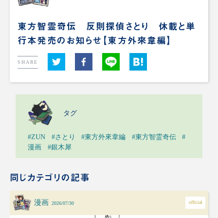
東方智霊奇伝 反則探偵さとり 休載と単
行本発売のお知らせ【東方外來韋編】
SHARE
タグ
#ZUN
#さとり
#東方外來韋編
#東方智霊奇伝
#
漫画
#銀木犀
同じカテゴリの記事
漫画
official
2026/07/30