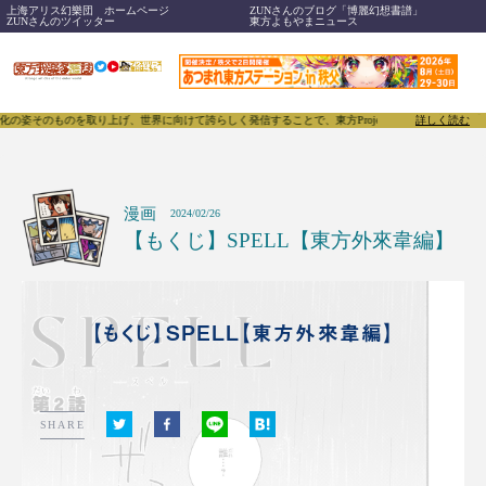
上海アリス幻樂団 ホームページ
ZUNさんのブログ「博麗幻想書譜」
ZUNさんのツイッター
東方よもやまニュース
世界に向けて誇らしく発信することで、東方Projectのみならず「同人文化」そのものをさらに刺激
詳しく読む
漫画
2024/02/26
【もくじ】SPELL【東方外來韋編】
【もくじ】SPELL【東方外來韋編】
SHARE