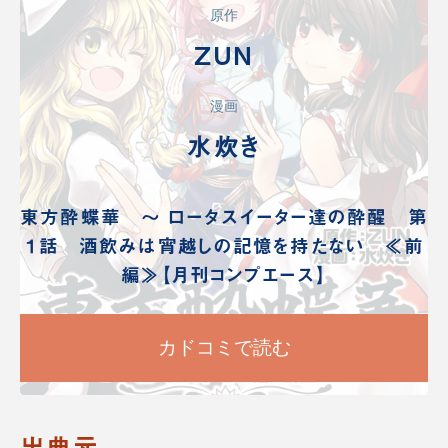
原作
ZUN
漫画
水炊き
東方酔蝶華 〜 ロータスイーター達の酔醒 第
１話 酒飲みは宵越しの記憶を持たない ≪前
編≫【月刊コンプエース】
カドコミで読む
出典元