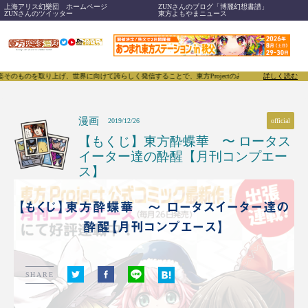
上海アリス幻樂団 ホームページ
ZUNさんのブログ「博麗幻想書譜」
ZUNさんのツイッター
東方よもやまニュース
て誇らしく発信することで、東方Projectのみならず「同人文化」そのものをさらに刺激する媒体
詳しく読む
漫画
official
2019/12/26
【もくじ】東方酔蝶華 〜 ロータス
イーター達の酔醒【月刊コンプエー
ス】
【もくじ】東方酔蝶華 〜 ロータスイーター達の
酔醒【月刊コンプエース】
SHARE