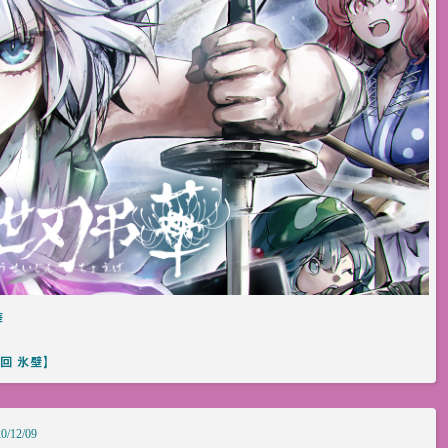
華
回 氷壁】
0/12/09