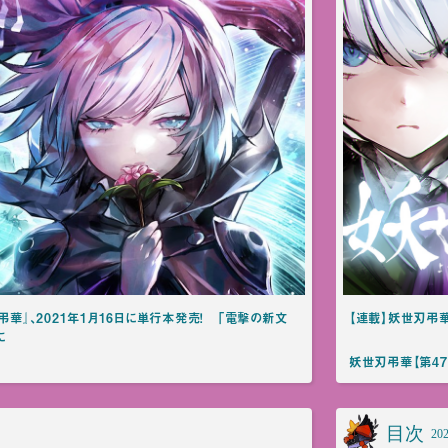
』、2021年1月16日に単行本発売！ 「電撃の新文
【連載】妖世刃弔
に
妖世刃弔華【第47
目次
202