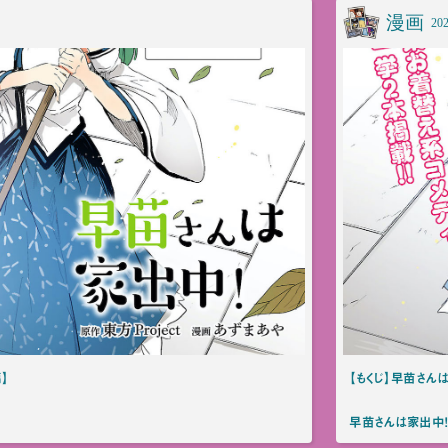
漫画
202
】
【もくじ】早苗さん
早苗さんは家出中！