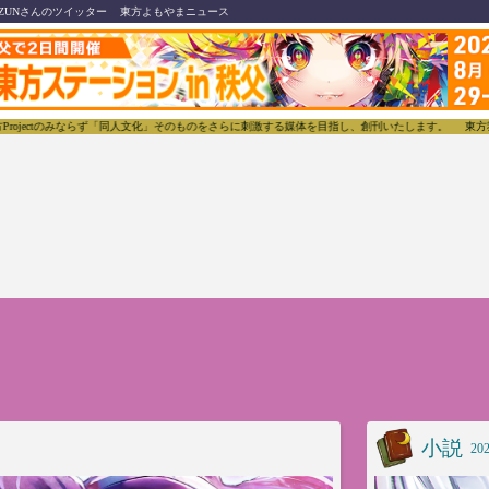
ZUNさんのツイッター
東方よもやまニュース
「同人文化」そのものをさらに刺激する媒体を目指し、創刊いたします。
東方我楽多叢誌(とうほうが
小説
202