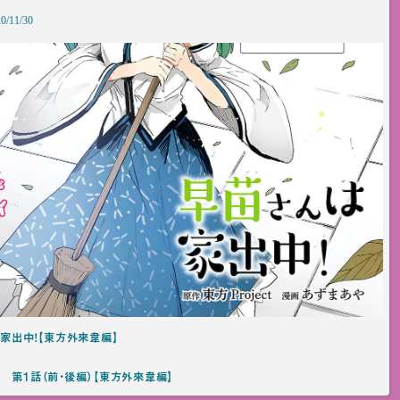
0/11/30
は家出中！【東方外來韋編】
 第1話（前・後編）【東方外來韋編】