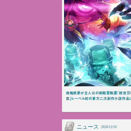
魂魄妖夢が主人公の剣戟冒険譚『妖世刃弔華
芸」レーベル初の東方二次創作小説作品
ニュース
2020/12/10