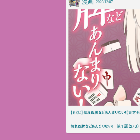
漫画
2020/12/07
【もくじ】切れぬ牌などあんまりない！【東方
切れぬ牌などあんまりない！ 第１話（2/3