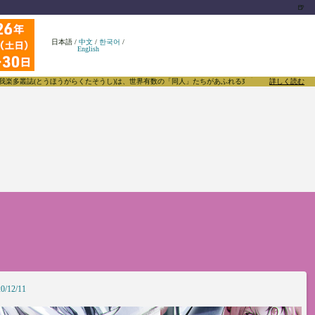
🍺
日本語
/
中文
/
한국어
/
English
らくたそうし)は、世界有数の「同人」たちがあふれる東方Projectについて発信するメディアです
詳しく読む
0/12/11