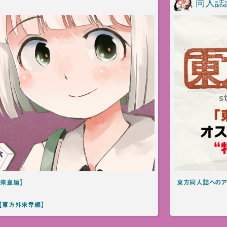
同人誌
外來韋編】
東方同人誌へのア
）【東方外來韋編】