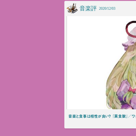
音楽評
2020/12/03
音楽と食事は相性が良い？ 『異食獣』／ワ