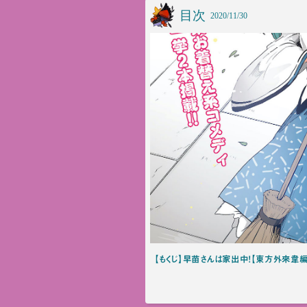
目次
2020/11/30
【もくじ】早苗さんは家出中！【東方外來韋編