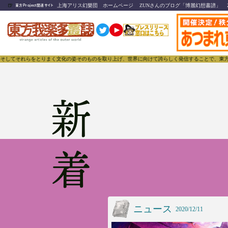
🍺
上海アリス幻樂団 ホームページ
ZUNさんのブログ「博麗幻想書譜」
東方Project関連サイト
く文化の姿そのものを取り上げ、世界に向けて誇らしく発信することで、東方Projectのみならず
新着
ニュース
2020/12/11