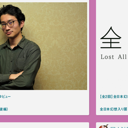
タビュー
【全2回】全日本幻
後編）
全日本幻想入り展