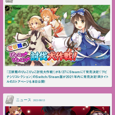
『三妖精のぴょこぴょこ討伐大作戦！』が8/27にSteamにて発売決定！『クビ
ナシリコレクション』のSwitch/Steam版が2021年内に発売決定！両タイト
ルのストアページも本日公開！
ニュース
2021/08/13