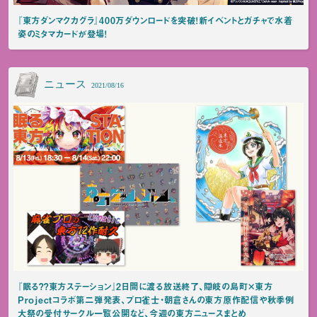
『東方ダンマクカグラ』400万ダウンロードを突破！新イベントとガチャで水着
姿のミタマカードが登場！
ニュース
2021/08/16
『眠る？？東方ステーション』2日間に渡る放送終了、隠岐の島町×東方
Projectコラボ第二弾発表、プロ雀士・朝倉さんの東方原作配信や秋季例
大祭の受付サークル一覧公開など、今週の東方ニュースまとめ