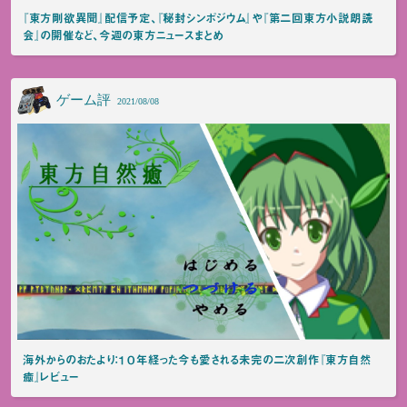
『東方剛欲異聞』配信予定、『秘封シンポジウム』や『第二回東方小説朗読
会』の開催など、今週の東方ニュースまとめ
ゲーム評
2021/08/08
海外からのおたより：１０年経った今も愛される未完の二次創作『東方自然
癒』レビュー