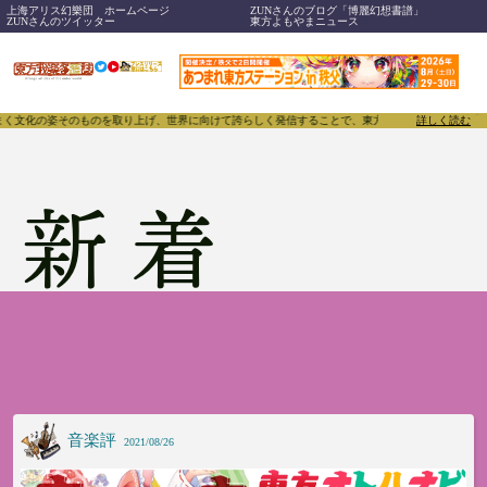
上海アリス幻樂団 ホームページ
ZUNさんのブログ「博麗幻想書譜」
ZUNさんのツイッター
東方よもやまニュース
、世界に向けて誇らしく発信することで、東方Projectのみならず「同人文化」そのものをさらに
詳しく読む
新着
音楽評
2021/08/26