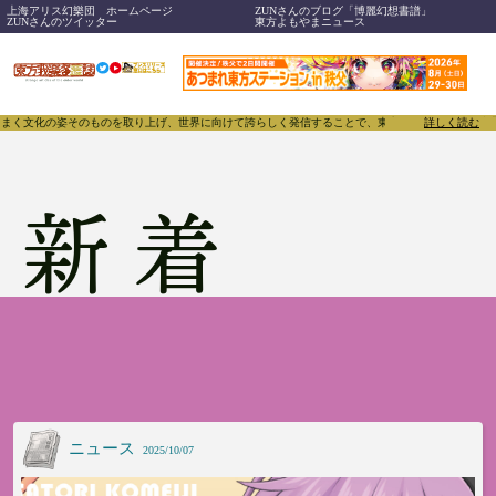
上海アリス幻樂団 ホームページ
ZUNさんのブログ「博麗幻想書譜」
ZUNさんのツイッター
東方よもやまニュース
上げ、世界に向けて誇らしく発信することで、東方Projectのみならず「同人文化」そのものをさら
詳しく読む
新着
ニュース
2025/10/07