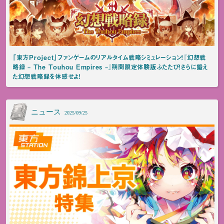
「東方Project」ファンゲームのリアルタイム戦略シミュレーション！『幻想戦
略録 – The Touhou Empires –』期間限定体験版ふたたび！さらに鍛え
た幻想戦略録を体感せよ！
ニュース
2025/09/25