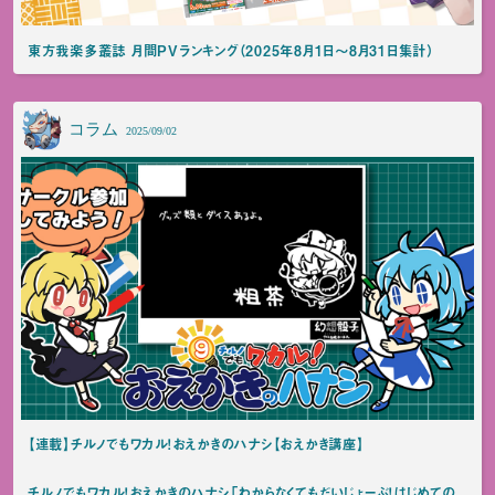
東方我楽多叢誌 月間PVランキング（2025年8月1日～8月31日集計）
コラム
2025/09/02
【連載】チルノでもワカル！おえかきのハナシ【おえかき講座】
チルノでもワカル！おえかきのハナシ「わからなくてもだいじょーぶ！はじめての