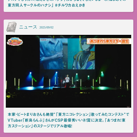
東方同人サークルのハナシ」 #チルワカおえかき
ニュース
2025/09/02
本家・ビートまりおさんも絶賛”「東方ニコレクション」歌ってみたコンテスト”で
VTuber「新島らんぷ」さんがCSP最優秀いいネ！賞に決定。「あつまれ！東
方ステーション」のステージでリアル歌唱！