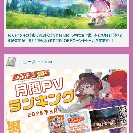
東⽅Project『東⽅紅輝⼼』Nintendo Switch™版、本⽇9⽉4⽇（⽊）よ
り配信開始︕9⽉17⽇(⽔)まで20%OFFローンチセールを実施中︕
ニュース
2025/09/04