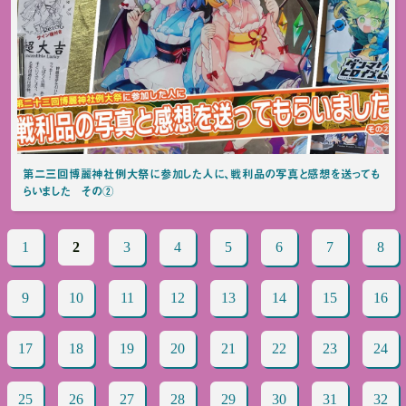
第二三回博麗神社例大祭に参加した人に、戦利品の写真と感想を送っても
らいました その②
1
2
3
4
5
6
7
8
9
10
11
12
13
14
15
16
17
18
19
20
21
22
23
24
25
26
27
28
29
30
31
32