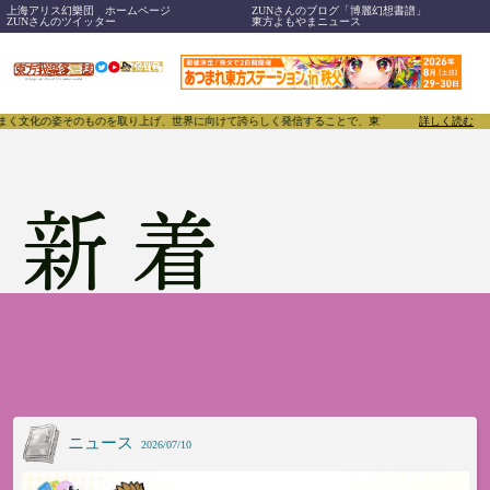
上海アリス幻樂団 ホームページ
ZUNさんのブログ「博麗幻想書譜」
ZUNさんのツイッター
東方よもやまニュース
げ、世界に向けて誇らしく発信することで、東方Projectのみならず「同人文化」そのものをさら
詳しく読む
新着
ニュース
2026/07/10