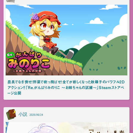
農具でなぎ倒せ！野菜で吹っ飛ばせ！全てが新しくなった秋穣子のパワフル2D
アクション！！「Re.がんばりみのりこ ～お姉ちゃんの試練～」Steamストアペ
ージ公開
小説
2026/06/24