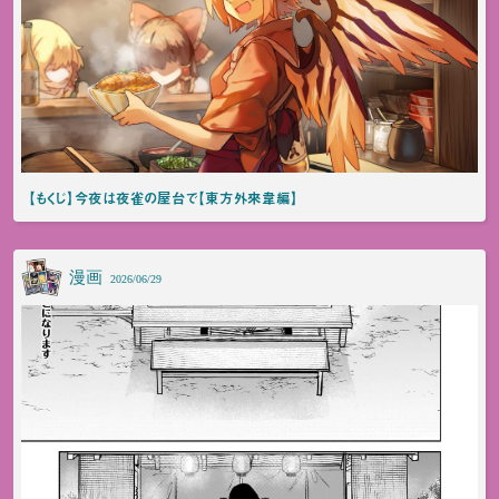
【もくじ】今夜は夜雀の屋台で【東方外來韋編】
漫画
2026/06/29