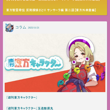
東方智霊奇伝 反則探偵さとり サンサーラ編 第二話【東方外來韋編】
コラム
2025/11/21
『週刊東方キャラクター』
『週刊東方キャラクター』玉造魅須丸