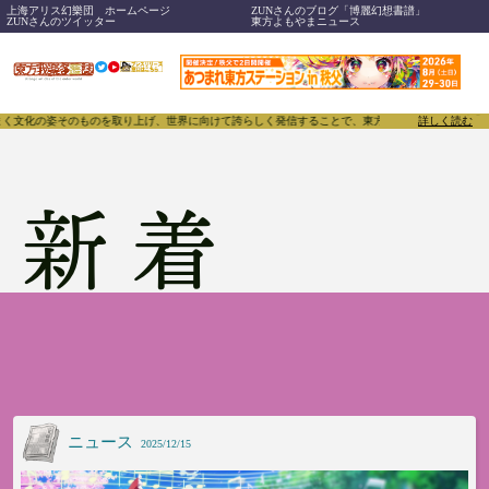
上海アリス幻樂団 ホームページ
ZUNさんのブログ「博麗幻想書譜」
ZUNさんのツイッター
東方よもやまニュース
界に向けて誇らしく発信することで、東方Projectのみならず「同人文化」そのものをさらに刺激
詳しく読む
新着
ニュース
2025/12/15