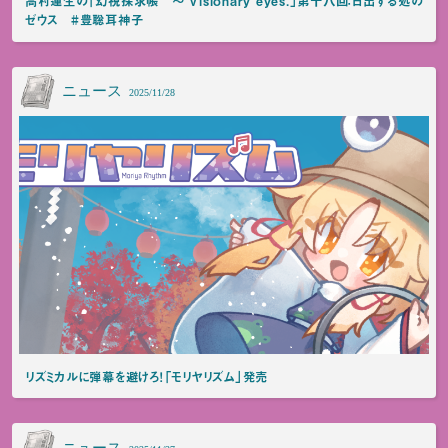
高村蓮生の「幻視探求帳 ～ Visionary eyes.」第十八回：日出ずる処の
ゼウス #豊聡耳神子
ニュース
2025/11/28
リズミカルに弾幕を避けろ！「モリヤリズム」発売
ニュース