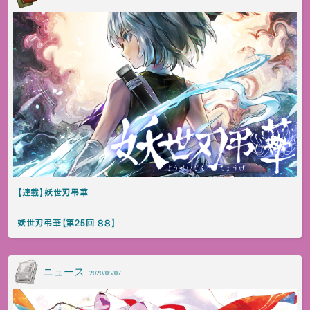
【連載】妖世刃弔華
妖世刃弔華【第25回 ８８】
ニュース
2020/05/07