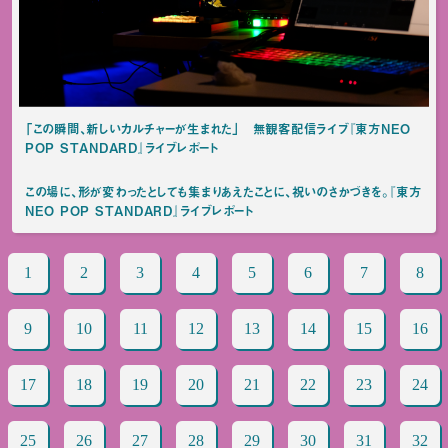
「この瞬間、新しいカルチャーが生まれた」 無観客配信ライブ『東方NEO
POP STANDARD』ライブレポート
この場に、形が変わったとしても集まりあえたことに、祝いのさかづきを。『東方
NEO POP STANDARD』ライブレポート
1
2
3
4
5
6
7
8
9
10
11
12
13
14
15
16
17
18
19
20
21
22
23
24
25
26
27
28
29
30
31
32