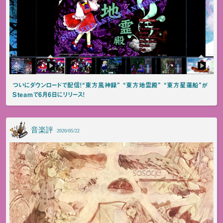
ついにダウンロードで配信！“東方風神録” “東方地霊殿” “東方星蓮船”が
Steamで6月6日にリリース！
音楽評
2020/05/22