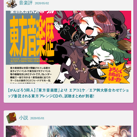
音楽評
2020/05/02
【がんばろう同人】「東方音楽歴」より！ エアコミケ／エア例大祭合わせでショ
ップ委託される東方アレンジCDの、試聴まとめが到着！
小説
2020/05/01