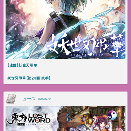
【連載】妖世刃弔華
妖世刃弔華【第24回 鉄拳】
ニュース
2020/04/30