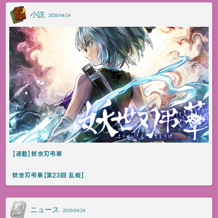
小説
2020/04/24
【連載】妖世刃弔華
妖世刃弔華【第23回 乱戦】
ニュース
2020/04/24