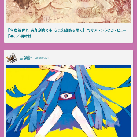
「何度被弾れ 満身創痍ても 心に幻想ある限り」 東方アレンジCDレビュー
「奉」／凋叶棕
音楽評
2020/05/21