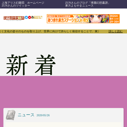
上海アリス幻樂団 ホームページ
ZUNさんのブログ「博麗幻想書譜」
ZUNさんのツイッター
東方よもやまニュース
げ、世界に向けて誇らしく発信することで、東方Projectのみならず「同人文化」そのものをさら
詳しく読む
新着
ニュース
2020/05/26