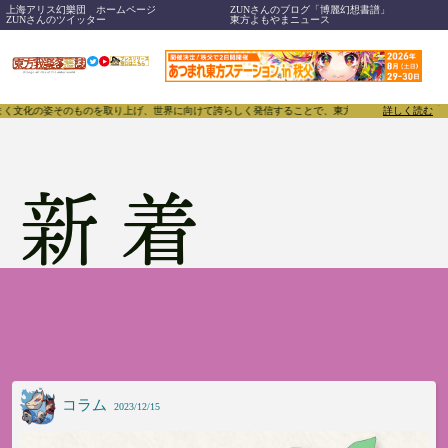
上海アリス幻樂団 ホームページ
ZUNさんのブログ「博麗幻想書譜」
ZUNさんのツイッター
東方よもやまニュース
上げ、世界に向けて誇らしく発信することで、東方Projectのみならず「同人文化」そのものをさ
詳しく読む
新着
コラム
2023/12/15