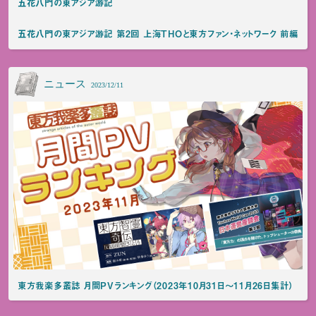
五花八門の東アジア游記
五花八門の東アジア游記 第2回 上海THOと東方ファン・ネットワーク 前編
ニュース
2023/12/11
東方我楽多叢誌 月間PVランキング（2023年10月31日～11月26日集計）