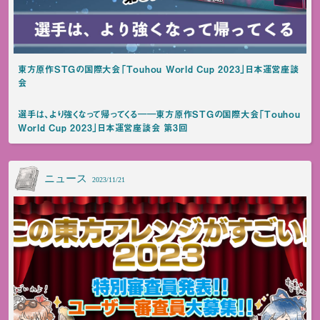
東方原作STGの国際大会「Touhou World Cup 2023」日本運営座談
会
選手は、より強くなって帰ってくる――東方原作STGの国際大会「Touhou
World Cup 2023」日本運営座談会 第3回
ニュース
2023/11/21