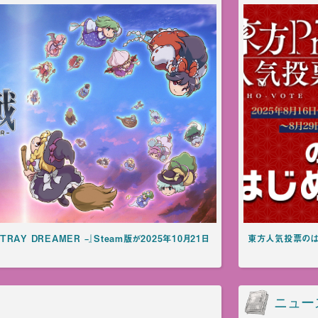
TRAY DREAMER –』Steam版が2025年10⽉21⽇
東方人気投票のは
ニュー