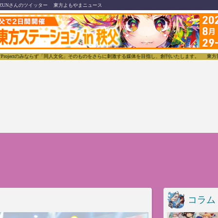
ZUNさんのツイッター
東方よもやまニュース
人文化」そのものをさらに刺激する媒体を目指し、創刊いたします。
東方我楽多叢誌(とうほうがらく
コラム