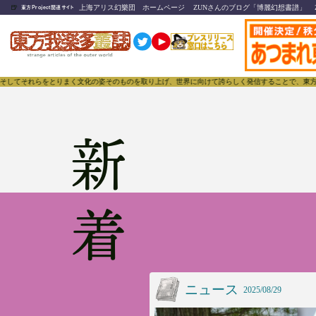
🍺
上海アリス幻樂団 ホームページ
ZUNさんのブログ「博麗幻想書譜」
東方Project関連サイト
文化の姿そのものを取り上げ、世界に向けて誇らしく発信することで、東方Projectのみならず「同
新着
ニュース
2025/08/29