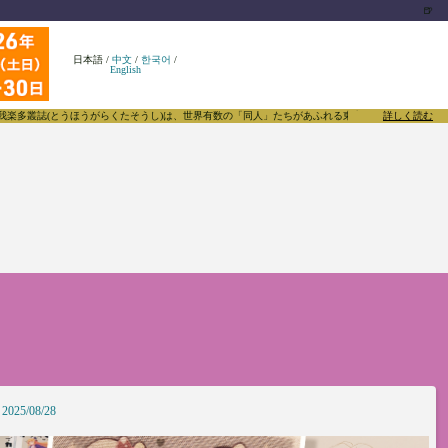
🍺
日本語
/
中文
/
한국어
/
English
たそうし)は、世界有数の「同人」たちがあふれる東方Projectについて発信するメディアです。
詳しく読む
2025/08/28