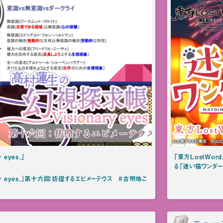
eyes.」
「東方LostWord
る「迷い猫ワンダー
y eyes.」第十六回：彷徨するエピメーテウス #古明地こ