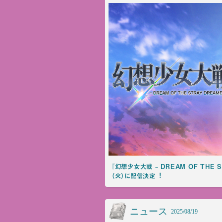
『幻想少⼥⼤戦 – DREAM OF THE S
（⽕）に配信決定︕
ニュース
2025/08/19