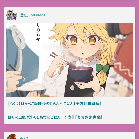
漫画
2019/10/28
【もくじ】はらぺこ魔理沙のしあわせごはん【東方外來韋編】
はらぺこ魔理沙のしあわせごはん １食目【東方外來韋編】