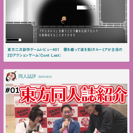
東方二次創作ゲームレビュー#01 闇を纏って道を拓け！ルーミアが主役の
2Dアクションゲーム『Cont Last』
同人誌評
2019/10/21