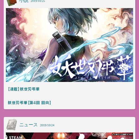
小説
2019/10/25
【連載】妖世刃弔華
妖世刃弔華【第4回 回向】
ニュース
2019/10/24