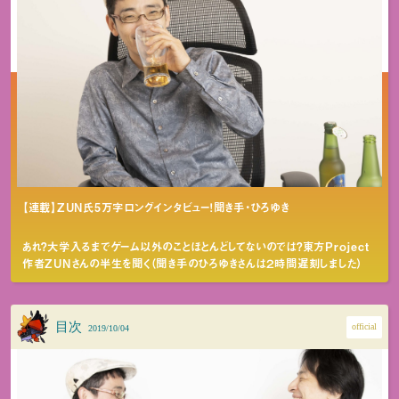
【連載】ZUN氏5万字ロングインタビュー！聞き手・ひろゆき
あれ？大学入るまでゲーム以外のことほとんどしてないのでは？東方Project
作者ZUNさんの半生を聞く（聞き手のひろゆきさんは２時間遅刻しました）
目次
official
2019/10/04