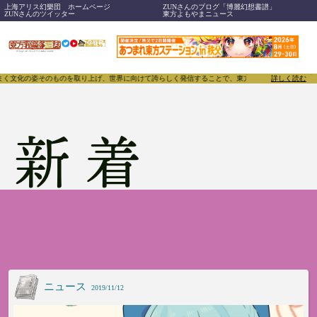
上海アリス幻樂団 ホームページ
ZUNさんのブログ「博麗幻想書譜」
ZUNさんのツイッター
東方よもやまニュース
、世界に向けて誇らしく発信することで、東方Projectのみならず「同人文化」そのものをさらに刺
詳しく読む
新着
ニュース
2019/11/12