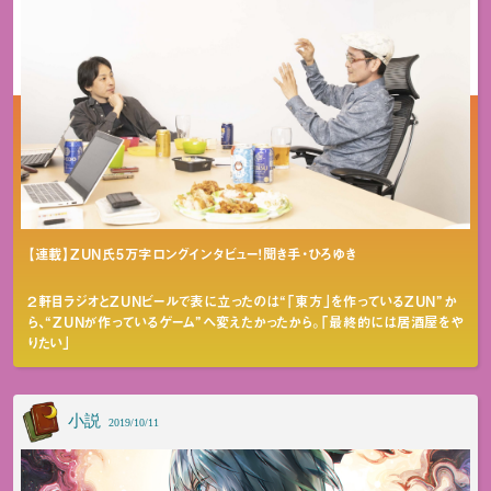
【連載】ZUN氏5万字ロングインタビュー！聞き手・ひろゆき
２軒目ラジオとZUNビールで表に立ったのは“「東方」を作っているZUN”か
ら、“ZUNが作っているゲーム”へ変えたかったから。「最終的には居酒屋をや
りたい」
小説
2019/10/11