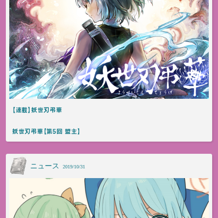
【連載】妖世刃弔華
妖世刃弔華【第5回 盟主】
ニュース
2019/10/31