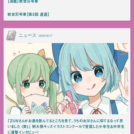
【連載】妖世刃弔華
妖世刃弔華【第3回 遭遇】
ニュース
2019/10/17
「ZUNさんがお酒を飲んでるところを見て、うちのお父さんに似てるなって思
いました (笑)」 例大祭キッズイラストコンクールで受賞した小学生＆中学生
に直撃インタビュー！