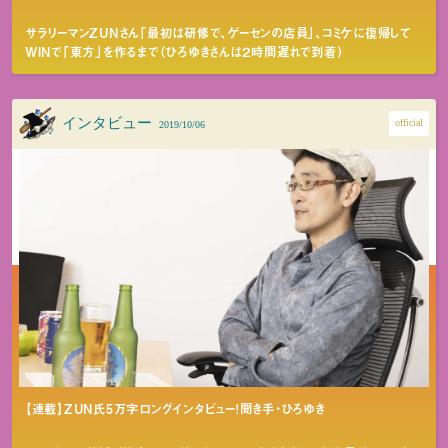
サラリーマンZUNさん「最初は研修で、ゲーセンの店員」、コミケに復帰して
WINで「東方」を作るまで（ひろゆきさんは２時間遅れで到着）
インタビュー
official
2019/10/06
【連載】ZUN氏5万字ロングインタビュー！聞き手・ひろゆき