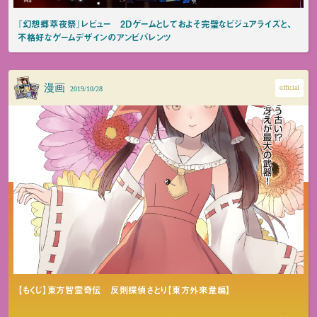
『幻想郷萃夜祭』レビュー 2Dゲームとしておよそ完璧なビジュアライズと、
不格好なゲームデザインのアンビバレンツ
漫画
official
2019/10/28
【もくじ】東方智霊奇伝 反則探偵さとり【東方外來韋編】