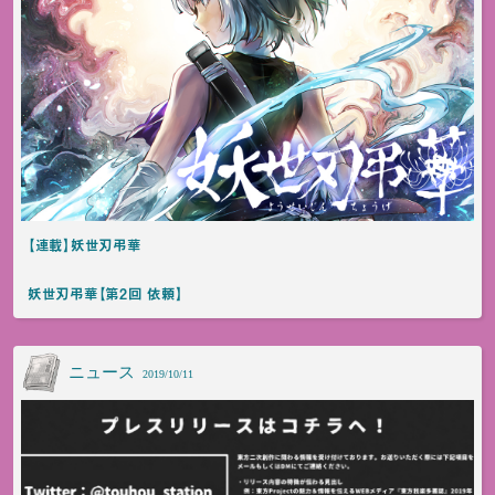
【連載】妖世刃弔華
妖世刃弔華【第2回 依頼】
ニュース
2019/10/11