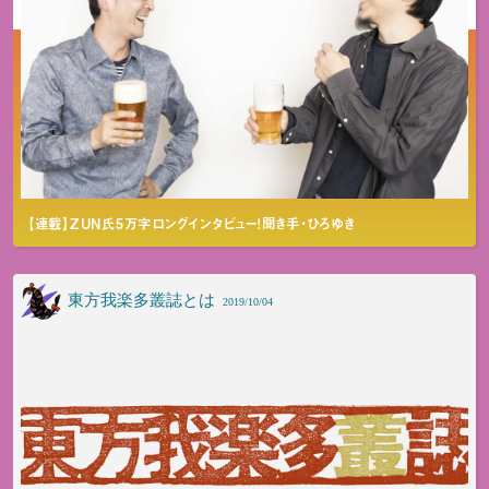
【連載】ZUN氏5万字ロングインタビュー！聞き手・ひろゆき
東方我楽多叢誌とは
2019/10/04