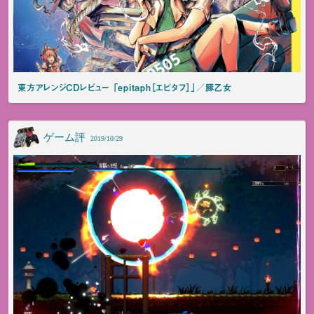
東方アレンジCDレビュー 「epitaph［エピタフ］」／豚乙女
ゲーム評
2019/10/29