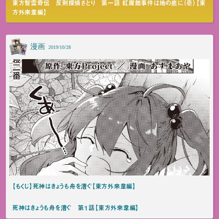
東方智霊奇伝 反則探偵さとり 第一話 紅魔館事件は地の底に（壱）【東
方外來韋編】
漫画
2019/10/28
【もくじ】死神はきょうも舟を漕ぐ【東方外來韋編】
死神はきょうも舟を漕ぐ 第１話【東方外來韋編】