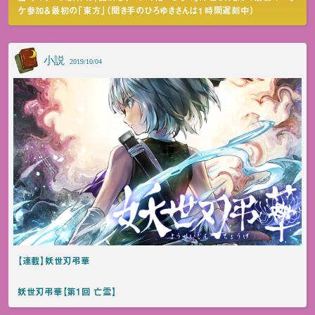
ケ参加＆最初の「東方」（聞き手のひろゆきさんは１時間遅刻中）
小説
2019/10/04
【連載】妖世刃弔華
妖世刃弔華【第1回 亡霊】