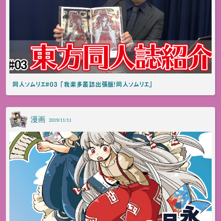
同人ソムリエ#03 「我楽多叢誌出張版！同人ソムリエ」
漫画
2019/11/11