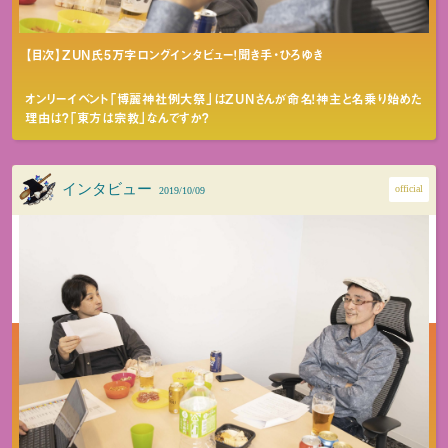
【目次】ZUN氏5万字ロングインタビュー！聞き手・ひろゆき
オンリーイベント「博麗神社例大祭」はZUNさんが命名！神主と名乗り始めた
理由は？「東方は宗教」なんですか？
インタビュー
official
2019/10/09