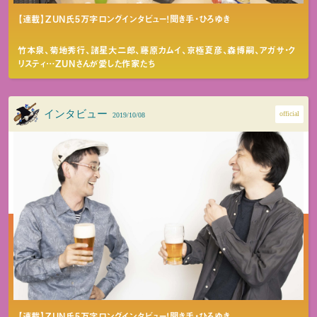
【連載】ZUN氏5万字ロングインタビュー！聞き手・ひろゆき
竹本泉、菊地秀行、諸星大二郎、藤原カムイ、京極夏彦、森博嗣、アガサ・ク
リスティ…ZUNさんが愛した作家たち
インタビュー
official
2019/10/08
【連載】ZUN氏5万字ロングインタビュー！聞き手・ひろゆき