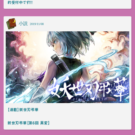
約受付中です！！！
小説
2019/11/08
【連載】妖世刃弔華
妖世刃弔華【第6回 異変】