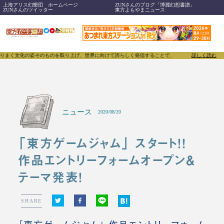
上海アリス幻樂団 ホームページ
ZUNさんのブログ「博麗幻想書譜」
ZUNさんのツイッター
東方よもやまニュース
姿そのものを取り上げ、世界に向けて誇らしく発信することで、東方Projectのみならず「同人文
詳しく読む
ニュース
2020/08/20
「東方ゲームジャム」 スタート！！
作品エントリーフォームオープン＆
テーマ発表！
SHARE