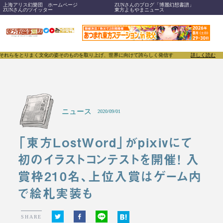
上海アリス幻樂団 ホームページ
ZUNさんのブログ「博麗幻想書譜」
ZUNさんのツイッター
東方よもやまニュース
りまく文化の姿そのものを取り上げ、世界に向けて誇らしく発信することで、東方Projectのみな
詳しく読む
ニュース
2020/09/01
「東方LostWord」がpixivにて
初のイラストコンテストを開催！ 入
賞枠210名、上位入賞はゲーム内
で絵札実装も
SHARE