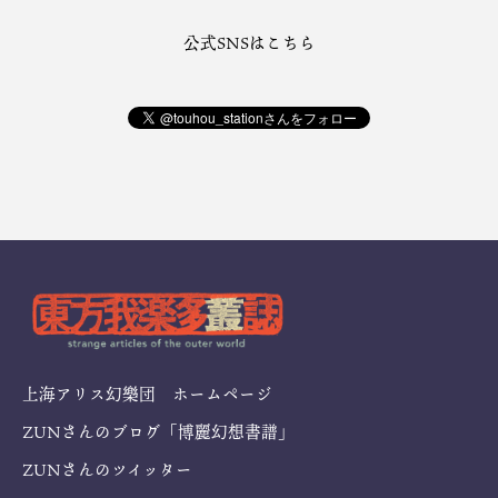
公式SNSはこちら
上海アリス幻樂団 ホームページ
ZUNさんのブログ「博麗幻想書譜」
ZUNさんのツイッター