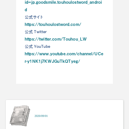
id=jp.goodsmile.touhoulostword_androi
d
公式サイト
https://touhoulostword.com/
公式 Twitter
https://twitter.com/Touhou_LW
公式 YouTube
https://www.youtube.com/channel/UCe
r-y1NK1j7KWJGuTkQTyeg/
2020/09/01