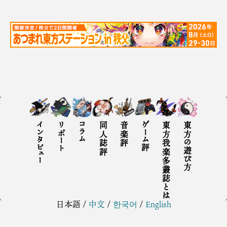
インタビュー
リポート
コラム
同人誌評
音楽評
ゲーム評
東方我楽多叢誌とは
東方の遊び方
日本語
/
中文
/
한국어
/
English