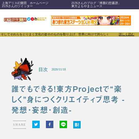
上海アリス幻樂団 ホームページ
ZUNさんのブログ「博麗幻想書譜」
ZUNさんのツイッター
東方よもやまニュース
してそれらをとりまく文化の姿そのものを取り上げ、世界に向けて誇らしく発信することで、東方Proj
詳しく読む
目次
2020/11/18
誰でもできる！東方Projectで“楽
しく”身につくクリエイティブ思考 -
発想･妄想･創造-
SHARE