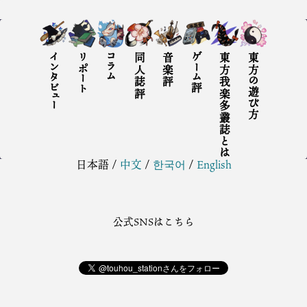
インタビュー
リポート
コラム
同人誌評
音楽評
ゲーム評
東方我楽多叢誌とは
東方の遊び方
日本語
/
中文
/
한국어
/
English
公式SNSはこちら