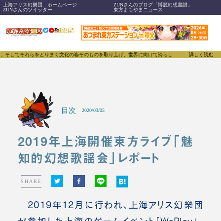
上海アリス幻樂団 ホームページ
ZUNさんのブログ「博麗幻想書譜」
ZUNさんのツイッター
東方よもやまニュース
そしてそれらをとりまく文化の姿そのものを取り上げ、世界に向けて誇らしく発信することで、東方Pro
詳しく読む
目次
2020/03/05
2019年上海開催東方ライブ「魅
知的幻想歌謡会」レポート
SHARE
2019年12月に行われ、上海アリス幻樂団