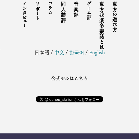
インタビュー
リポート
コラム
同人誌評
音楽評
ゲーム評
東方我楽多叢誌とは
東方の遊び方
日本語
/
中文
/
한국어
/
English
公式SNSはこちら