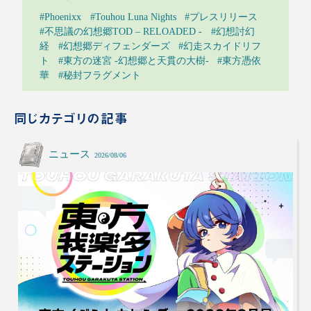
#Phoenixx
#Touhou Luna Nights
#プレスリリース
#不思議の幻想郷TOD – RELOADED -
#幻想討幻
経
#幻想郷ディフェンダーズ
#幻走スカイドリフ
ト
#東方の迷宮 -幻想郷と天貫の大樹-
#東方憑依
華
#秘封フラグメント
同じカテゴリの記事
ニュース
2026/08/06