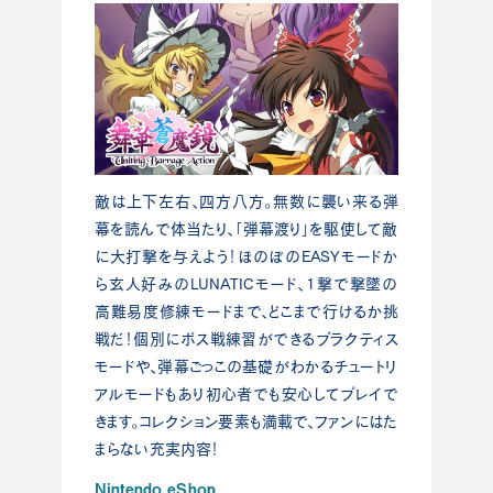
敵は上下左右、四方八方。無数に襲い来る弾
幕を読んで体当たり、「弾幕渡り」を駆使して敵
に大打撃を与えよう！ほのぼのEASYモードか
ら玄人好みのLUNATICモード、1撃で撃墜の
高難易度修練モードまで、どこまで行けるか挑
戦だ！個別にボス戦練習ができるプラクティス
モードや、弾幕ごっこの基礎がわかるチュートリ
アルモードもあり初心者でも安心してプレイで
きます。コレクション要素も満載で、ファンにはた
まらない充実内容！
Nintendo eShop