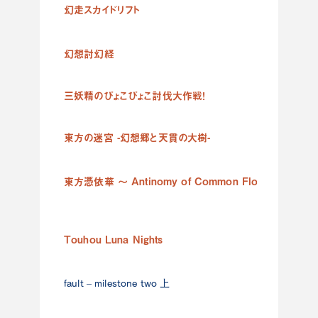
幻走スカイドリフト
Ninte
幻想討幻経
Steam
三妖精のぴょこぴょこ討伐大作戦！
Steam
東方の迷宮 -幻想郷と天貫の大樹-
Ninte
東方憑依華 〜 Antinomy of Common Flowers.
Ninte
Touhou Luna Nights
Ninte
fault – milestone two 上
Ninte