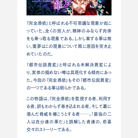
『完全憑依』と呼ばれる不可思議な現象が起こ
っていた。全くの別人が、精神のみならず肉体
をも乗っ取る現象である。しかし案ずる事は無
い、霊夢はこの現象について既に原因を突き止
めていたのだ。
『都市伝説異変』と呼ばれる未解決異変によ
り、実体の掴めない噂は具現化する傾向にあっ
た。今回の『完全憑依』もその『都市伝説異変』
の一つである事は明らかである。
この物語は、『完全憑依』を監視する者、利用す
る者、訳もわからず巻き込まれる者、そして裏に
潜んだ脅威を曝こうとする者……。「最強の二
人は自分達の事だ」と誤解した者達の、悲喜
交々のストーリーである。