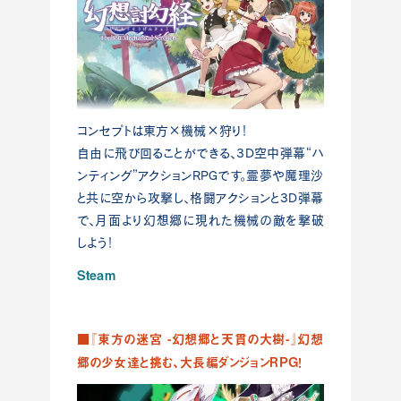
コンセプトは東方×機械×狩り！
自由に飛び回ることができる、3D空中弾幕“ハ
ンティング”アクションRPGです。霊夢や魔理沙
と共に空から攻撃し、格闘アクションと3D弾幕
で、月面より幻想郷に現れた機械の敵を撃破
しよう！
Steam
■『東方の迷宮 -幻想郷と天貫の大樹-』幻想
郷の少女達と挑む、大長編ダンジョンRPG！