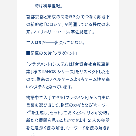
――時は科学世紀。
首都京都と東京の間を５３分でつなぐ総地下
の新幹線「ヒロシゲ」が開通している程度の未
来。マエリベリー・ハーン。宇佐見蓮子。
二人はまだ――出会っていない。
■記憶の欠片「フラグメント」
「フラグメント」システムは「合資会社自転車創
業」様の『ANOS シリーズ』をリスペクトしたも
ので、従来のノベルゲームよりもゲーム性が高
いシステムとなっています。
物語中で入手できる「フラグメント」から自由に
言葉を選び出して、物語のカギとなる“キーワー
ド”を生成し、セットしてお くとシナリオが分岐。
新たな展開を見ることができます。2 人の会話
を注意深く読み解き、キーワードを読み解きま
しょう。