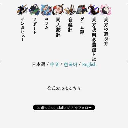
インタビュー
リポート
コラム
同人誌評
音楽評
ゲーム評
東方我楽多叢誌とは
東方の遊び方
日本語
/
中文
/
한국어
/
English
公式SNSはこちら