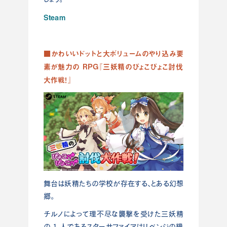
Steam
■かわいいドットと大ボリュームのやり込み要
素が魅力の RPG『三妖精のぴょこぴょこ討伐
大作戦！』
舞台は妖精たちの学校が存在する、とある幻想
郷。
チルノによって理不尽な襲撃を受けた三妖精
の 1 人であるスターサファイアはリベンジの機