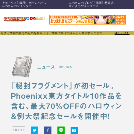
上海アリス幻樂団 ホームページ
ZUNさんのブログ「博麗幻想書譜」
ZUNさんのツイッター
東方よもやまニュース
姿そのものを取り上げ、世界に向けて誇らしく発信することで、東方Projectのみならず「同人文
詳しく読む
ニュース
2021/10/22
『秘封フラグメント』が初セール。
Phoenixx東方タイトル10作品を
含む、最大70％OFFのハロウィン
＆例大祭記念セールを開催中！
SHARE