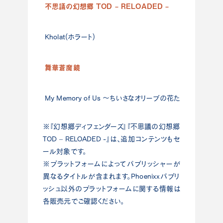
不思議の幻想郷 TOD – RELOADED –
Ninte
Kholat(ホラート)
Ninte
舞華蒼魔鏡
Ninte
My Memory of Us ～ちいさなオリーブの花たち～
Ninte
※『幻想郷ディフェンダーズ』『不思議の幻想郷
TOD – RELOADED -』は、追加コンテンツもセ
ール対象です。
※プラットフォームによってパブリッシャーが
異なるタイトルが含まれます。Phoenixxパブリ
ッシュ以外のプラットフォームに関する情報は
各販売元でご確認ください。