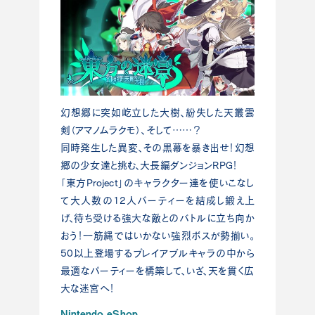
幻想郷に突如屹立した大樹、紛失した天叢雲
剣（アマノムラクモ）、そして……？
同時発生した異変、その黒幕を暴き出せ！幻想
郷の少女達と挑む、大長編ダンジョンRPG！
「東方Project」のキャラクター達を使いこなし
て大人数の12人パーティーを結成し鍛え上
げ、待ち受ける強大な敵とのバトルに立ち向か
おう！一筋縄ではいかない強烈ボスが勢揃い。
50以上登場するプレイアブルキャラの中から
最適なパーティーを構築して、いざ、天を貫く広
大な迷宮へ！
Nintendo eShop