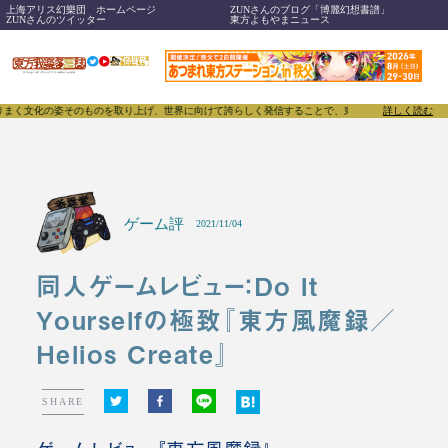
上海アリス幻樂団 ホームページ
ZUNさんのブログ「博麗幻想書譜」
ZUNさんのツイッター
東方よもやまニュース
ものを取り上げ、世界に向けて誇らしく発信することで、東方Projectのみならず「同人文化」その
詳しく読む
ゲーム評
2021/11/04
同人ゲームレビュー：Do It
Yourselfの極致『東方風魔録／
Helios Create』
SHARE