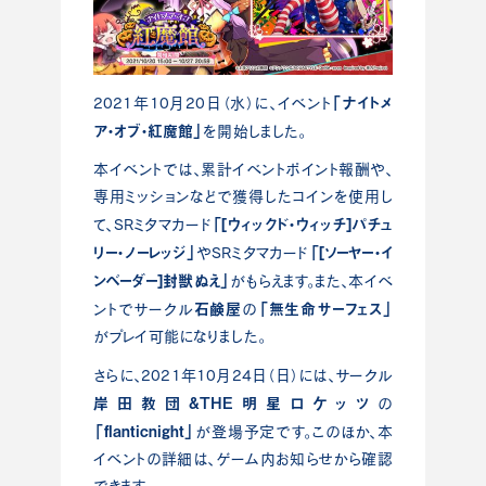
「ナイトメ
2021年10月20日（水）に、イベント
ア・オブ・紅魔館」
を開始しました。
本イベントでは、累計イベントポイント報酬や、
専用ミッションなどで獲得したコインを使用し
「[ウィックド・ウィッチ]パチュ
て、SRミタマカード
リー・ノーレッジ」
「[ソーヤー・イ
やSRミタマカード
ンベーダー]封獣ぬえ」
がもらえます。また、本イベ
石鹸屋
「無生命サーフェス」
ントでサークル
の
がプレイ可能になりました。
さらに、2021年10月24日（日）には、サークル
岸田教団&THE明星ロケッツ
の
「flanticnight」
が登場予定です。このほか、本
イベントの詳細は、ゲーム内お知らせから確認
できます。