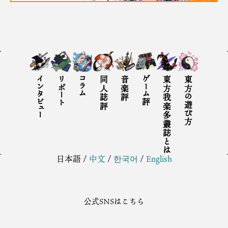
インタビュー
リポート
コラム
同人誌評
音楽評
ゲーム評
東方我楽多叢誌とは
東方の遊び方
日本語
/
中文
/
한국어
/
English
公式SNSはこちら