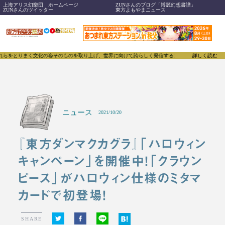
上海アリス幻樂団 ホームページ
ZUNさんのブログ「博麗幻想書譜」
ZUNさんのツイッター
東方よもやまニュース
まく文化の姿そのものを取り上げ、世界に向けて誇らしく発信することで、東方Projectのみならず
詳しく読む
ニュース
2021/10/20
『東方ダンマクカグラ』「ハロウィン
キャンペーン」を開催中！「クラウン
ピース」がハロウィン仕様のミタマ
カードで初登場！
SHARE