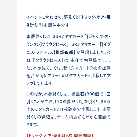
「トリック・オア・焼
イベントに合わせて、夢見くじ
き討ち！？」
を開催中です。
「[ジャック・オ・
本夢見くじに、SSRミタマカード
ランタン]クラウンピース」
「[イグ
、SRミタマカード
ニス・ファトゥス]物部布都」
が登場しました。な
「クラウンピース」
お、
は、本作で初登場です。ま
た、本夢見くじでは、新ミタマカード2枚の提供
割合が同レアリティのミタマカードと比較してア
ップしています。
このほか、本夢見くじは、「御霊石」300個で1回
引くことができ、「10連夢見くじ」を引くと、SR以
上のミタマカードが1枚確定で出現します。本夢
見くじの詳細は、ゲーム内お知らせから確認で
きます。
【トリック・オア・焼き討ち！？ 開催期間】