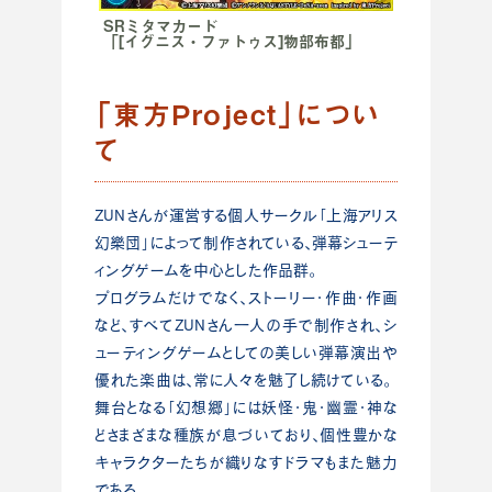
SRミタマカード
「[イグニス・ファトゥス]物部布都」
「東方Project」につい
て
ZUNさんが運営する個人サークル「上海アリス
幻樂団」によって制作されている、弾幕シューテ
ィングゲームを中心とした作品群。
プログラムだけでなく、ストーリー・作曲・作画
など、すべてZUNさん一人の手で制作され、シ
ューティングゲームとしての美しい弾幕演出や
優れた楽曲は、常に人々を魅了し続けている。
舞台となる「幻想郷」には妖怪・鬼・幽霊・神な
どさまざまな種族が息づいており、個性豊かな
キャラクターたちが織りなすドラマもまた魅力
である。