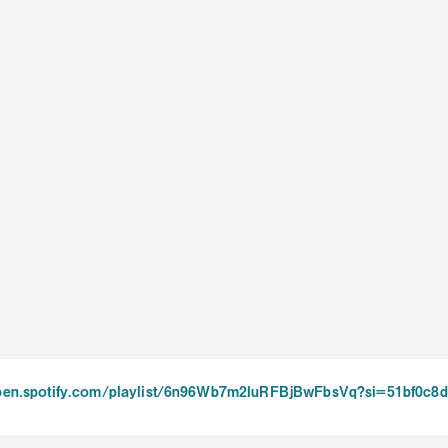
open.spotify.com/playlist/6n96Wb7m2IuRFBjBwFbsVq?si=51bf0c8