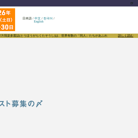
🍺
日本語
/
中文
/
한국어
/
English
誌(とうほうがらくたそうし)は、世界有数の「同人」たちがあふれる東方Projectについて発信
詳しく読む
リスト募集の〆