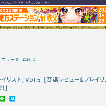
ZUNさんのツイッター
東方よもやまニュース
ctのみならず「同人文化」そのものをさらに刺激する媒体を目指し、創刊いたします。
東方我楽多叢
ニュース
2021/11/12
イリスト』Vol.5 【音楽レビュー＆プレイ
！】