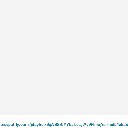
open.spotify.com/playlist/6qAS8r0YY5JkeLjWy9Nmcj?si=edb4e92