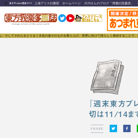
🍺
上海アリス幻樂団 ホームページ
ZUNさんのブログ「博麗幻想書譜」
東方Project関連サイト
てそれらをとりまく文化の姿そのものを取り上げ、世界に向けて誇らしく発信することで、東方Proje
『週末東方プレ
切は11/14まで
SHARE