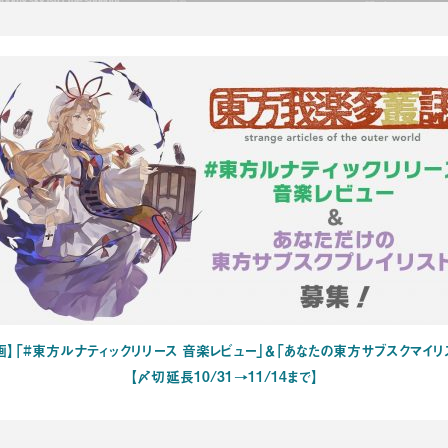
】「#東方ルナティックリリース 音楽レビュー」＆「あなたの東方サブスクマイリ
【〆切延長10/31→11/14まで】