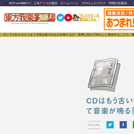
🍺
上海アリス幻樂団 ホームページ
ZUNさんのブログ「博麗幻想書譜」
東方Project関連サイト
れらをとりまく文化の姿そのものを取り上げ、世界に向けて誇らしく発信することで、東方Project
CDはもう古い
て音楽が鳴る「
SHARE