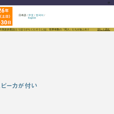
🍺
日本語
/
中文
/
한국어
/
English
とうほうがらくたそうし)は、世界有数の「同人」たちがあふれる東方Projectについて発信するメ
詳しく読む
スピーカが付い