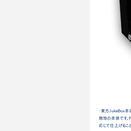
・東方JukeBox本
無地の本体です。
応じて仕上げること