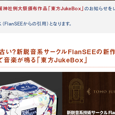
麗神社例大祭頒布作品「東方JukeBox」
の
お知らせを
FlanSEE
からの引用）となります。
古い？新鋭音系サークルFlanSEEの新
音楽が鳴る「東方JukeBox」