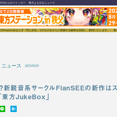
ZUNさんのツイッター
東方よもやまニュース
のみならず「同人文化」そのものをさらに刺激する媒体を目指し、創刊いたします。
東方我楽多叢誌(
ニュース
2025/05/03
？新鋭音系サークルFlanSEEの新作は
東方JukeBox」