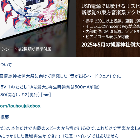
について
二回博麗神社例大祭に向けて開発した「音が出るハードウェア」です。
5V 1A（ただし1Aは最大。再生時通常は500mA前後）
80(高さ) x 92(奥行) [mm]
.com/touhoujukebox
の概要
なぐだけ、本体だけで内蔵のスピーカから音が出るので、これだけで音楽が楽し
りもしっかりした低域再生ができます（注意：ハイレゾではありません