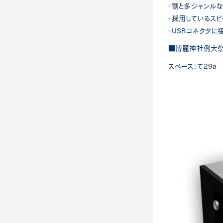
・割と多ジャンル
・採用しているス
・USBコネクタ
■博麗神社例大祭
スペース：て29a