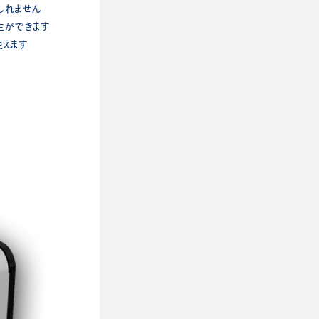
しれません
生ができます
使えます