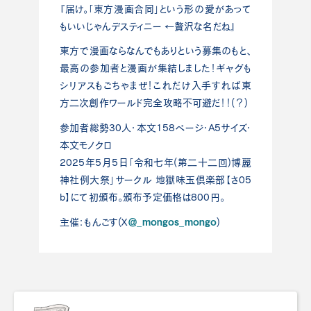
『届け。「東方漫画合同」という形の愛があって
もいいじゃんデスティニー ←贅沢な名だね』
東方で漫画ならなんでもありという募集のもと、
最高の参加者と漫画が集結しました！ギャグも
シリアスもごちゃまぜ！これだけ入手すれば東
方二次創作ワールド完全攻略不可避だ！！(？)
参加者総勢30人・本文158ページ・A5サイズ・
本文モノクロ
2025年5月5日「令和七年(第二十二回)博麗
神社例大祭」サークル 地獄味玉倶楽部【さ05
ｂ】にて初頒布。頒布予定価格は800円。
＠_mongos_mongo
主催：もんごす(Ｘ
)