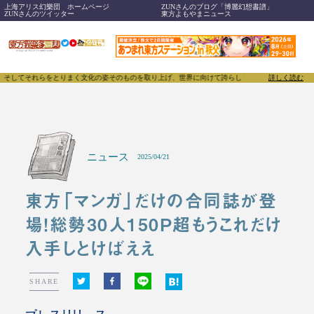
上海アリス幻樂団 ホームページ
ZUNさんのブログ「博麗幻想書譜」
ZUNさんのツイッター
東方よもやまニュース
してそれらをとりまく文化の姿そのものを取り上げ、世界に向けて誇らしく発信することで、東方Proj
詳しく読む
ニュース
2025/04/21
東方「マンガ」だけの合同誌が登
場！総勢30人150P超もうこれだけ
入手しとけばええ
SHARE