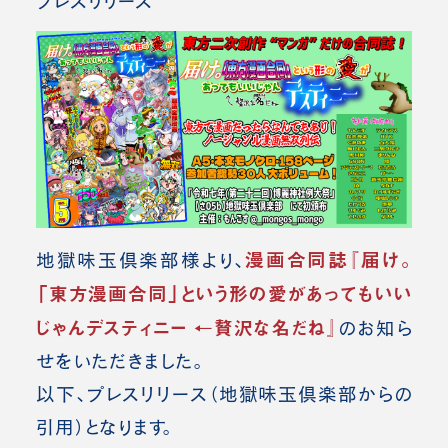
プレスリリース
漫画合同誌『届け。
地獄味玉倶楽部様より、
「東方漫画合同」という形の愛があってもいい
じゃんデスティニー ←贅沢な名だね』
の
お知ら
せをいただきました。
以下、プレスリリース（地獄味玉倶楽部
からの
引用）となります。