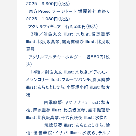
2025 3,300円(税込)
・東方Projec ラージトート 博麗神社春祭り
2025 1,980円(税込)
・アクリルフィギュア 各2,530円(税込)
3種／射命丸文 illust：水炊き、博麗霊夢
illust：比良坂真琴、霧雨魔理沙 illust：比良坂
真琴
・アクリルマルチキーホルダー 各880円(税
込)
14種／射命丸文 illust：水炊き、メディスン・
メランコリー illust：フルーツパンチ、風見幽香
illust：あらたとしひら、小野塚小町 illust：秋★
枝
四季映姫・ヤマザナドゥ illust：秋★
枝、博麗霊夢 illust：比良坂真琴、霧雨魔理沙
illust：比良坂真琴、十六夜咲夜 illust：水炊き
魂魄妖夢 illust：あらたとしひら、鈴
仙・優曇華院・イナバ illust：水炊き、チルノ