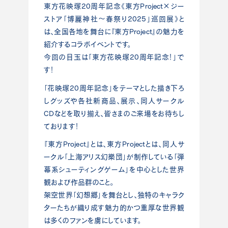
東方花映塚20周年記念《東方Project×ジー
ストア「博麗神社～春祭り2025」巡回展》と
は、全国各地を舞台に『東方Project』の魅力を
紹介するコラボイベントです。
今回の目玉は「東方花映塚20周年記念！」で
す！
「花映塚20周年記念」をテーマとした描き下ろ
しグッズや各社新商品、展示、同人サークル
CDなどを取り揃え、皆さまのご来場をお待ちし
ております！
『東方Project』とは、東方Projectとは、同人サ
ークル「上海アリス幻樂団」が制作している「弾
幕系シューティングゲーム」を中心とした世界
観および作品群のこと。
架空世界「幻想郷」を舞台とし、独特のキャラク
ターたちが織り成す魅力的かつ重厚な世界観
は多くのファンを虜にしています。