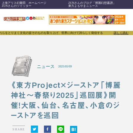
上海アリス幻樂団 ホームページ
ZUNさんのブログ「博麗幻想書譜」
ZUNさんのツイッター
東方よもやまニュース
まく文化の姿そのものを取り上げ、世界に向けて誇らしく発信することで、東方Projectのみならず
詳しく読む
ニュース
2025/05/09
《東方Project×ジーストア「博麗
神社～春祭り2025」巡回展》開
催！大阪、仙台、名古屋、小倉のジ
ーストアを巡回
SHARE