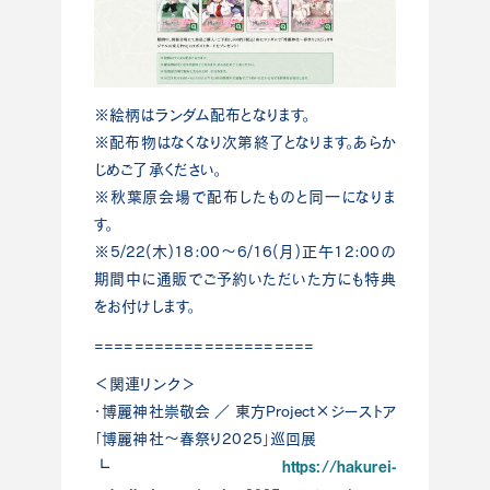
※絵柄はランダム配布となります。
※配布物はなくなり次第終了となります。あらか
じめご了承ください。
※秋葉原会場で配布したものと同一になりま
す。
※5/22(木)18:00～6/16(月)正午12:00の
期間中に通販でご予約いただいた方にも特典
をお付けします。
======================
＜関連リンク＞
・博麗神社崇敬会 ／ 東方Project×ジーストア
「博麗神社～春祭り2025」巡回展
https://hakurei-
┗