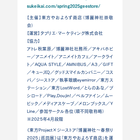
sukeikai.com/spring2025geestore/
【主催】東方やおよろず商店（博麗神社崇敬
会）
【運営】タブリエ・マーケティング株式会社
【協力】
アトレ秋葉原／博麗神社社務所／アキバホビ
ー／アニメイト／アニメイトカフェ／アークライ
ト／AQUA STYLE／AMNIBUS／Ａ３／ＧＩＦＴ
／キューズＱ／グッドスマイルカンパニー／コス
パ／ジーストア／執事眼鏡eyemirror／東方ス
テーション／東方LostWord／とらのあな／ブ
シロード／Play,Doujin!／ベルファイン／ムー
ビック／メディアスケープ／メロンブックス／Y
Line／参加サークル各位（順不同敬称略）
※2025年4月段階
《東方Project×ジーストア「博麗神社～春祭り
2025」巡回展》は「東方やおよろず商店」を運