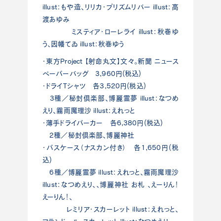
illust：もや造、リリカ・プリズムリバー illust：高
渡あゆみ
ミスティア・ローレライ illust：秋巻ゆ
う、因幡てゐ illust：秋巻ゆう
・東方Project 【射命丸文】文々。新聞 ニュース
ペーパーバッグ 3,960円(税込)
・ドライTシャツ 各3,520円(税込)
3種／秘封倶楽部、博麗霊夢 illust：なつめ
えり、霧雨魔理沙 illust：えれっと
・薄手ドライパーカー 各6,380円(税込)
2種／秘封倶楽部、博麗神社
・パスケース（ナスカン付き） 各1,650円(税
込)
6種／博麗霊夢 illust：えれっと、霧雨魔理沙
illust：なつめえり、、博麗神社 お札 、えーりん！
えーりん！、
レミリア・スカーレット illust：えれっと、