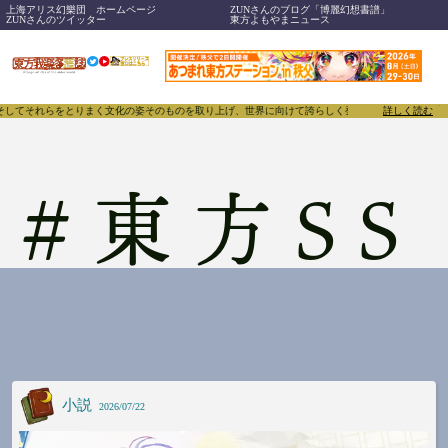
上海アリス幻樂団 ホームページ
ZUNさんのブログ「博麗幻想書譜」
ZUNさんのツイッター
東方よもやまニュース
らをとりまく文化の姿そのものを取り上げ、世界に向けて誇らしく発信することで、東方Projectの
詳しく読む
#
東方SS
小説
2026/07/22