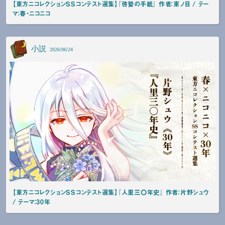
【東方ニコレクションSSコンテスト選集】『啓蟄の手紙』 作者：東ノ目 / テー
マ：春・ニコニコ
小説
2026/06/24
【東方ニコレクションSSコンテスト選集】『人里三〇年史』 作者：片野シュウ
/ テーマ：30年