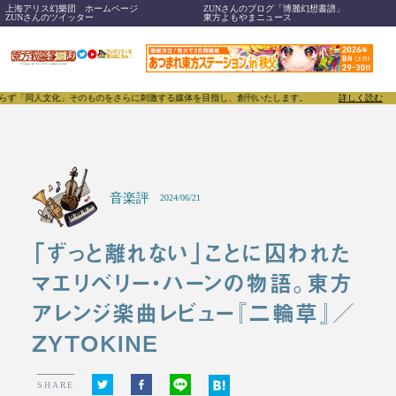
上海アリス幻樂団 ホームページ
ZUNさんのブログ「博麗幻想書譜」
ZUNさんのツイッター
東方よもやまニュース
文化」そのものをさらに刺激する媒体を目指し、創刊いたします。
東方我楽多叢誌(とうほうがらくた
詳しく読む
音楽評
2024/06/21
「ずっと離れない」ことに囚われた
マエリベリー・ハーンの物語。東方
アレンジ楽曲レビュー『二輪草』／
ZYTOKINE
SHARE