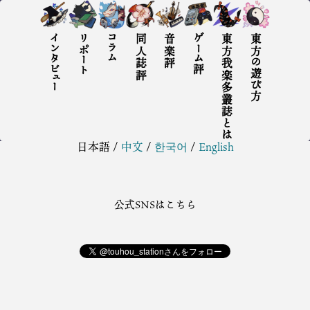
インタビュー
リポート
コラム
同人誌評
音楽評
ゲーム評
東方我楽多叢誌とは
東方の遊び方
日本語
/
中文
/
한국어
/
English
公式SNSはこちら