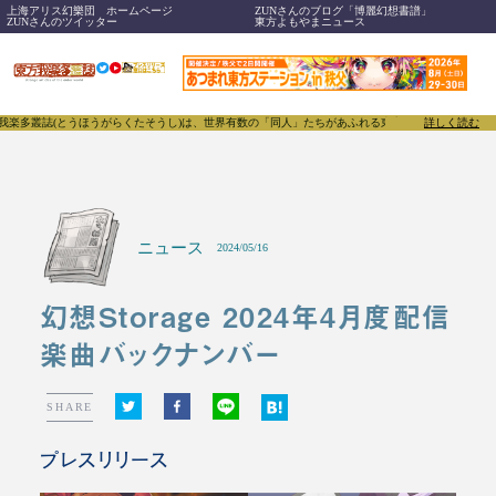
上海アリス幻樂団 ホームページ
ZUNさんのブログ「博麗幻想書譜」
ZUNさんのツイッター
東方よもやまニュース
(とうほうがらくたそうし)は、世界有数の「同人」たちがあふれる東方Projectについて発信す
詳しく読む
ニュース
2024/05/16
幻想Storage 2024年4月度配信
楽曲バックナンバー
SHARE
プレスリリース