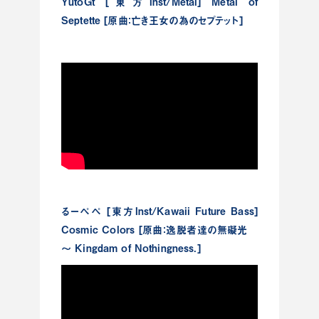
YutoGt [東方Inst/Metal] Metal of
Septette [原曲：亡き王女の為のセプテット]
るーぺぺ [東方Inst/Kawaii Future Bass]
Cosmic Colors [原曲：逸脱者達の無礙光
～ Kingdam of Nothingness.]