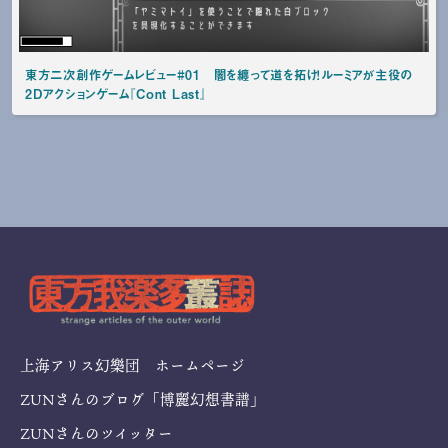
東方二次創作ゲームレビュー#01 闇を纏って道を拓け！ルーミアが主役の
2Dアクションゲーム『Cont Last』
上海アリス幻樂団 ホームページ
ZUNさんのブログ「博麗幻想書譜」
ZUNさんのツイッター