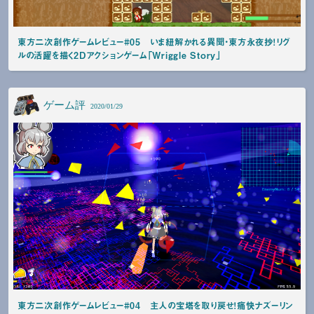
東方二次創作ゲームレビュー#05 いま紐解かれる異聞・東方永夜抄！リグ
ルの活躍を描く2Dアクションゲーム「Wriggle Story」
ゲーム評
2020/01/29
東方二次創作ゲームレビュー#04 主人の宝塔を取り戻せ！痛快ナズーリン