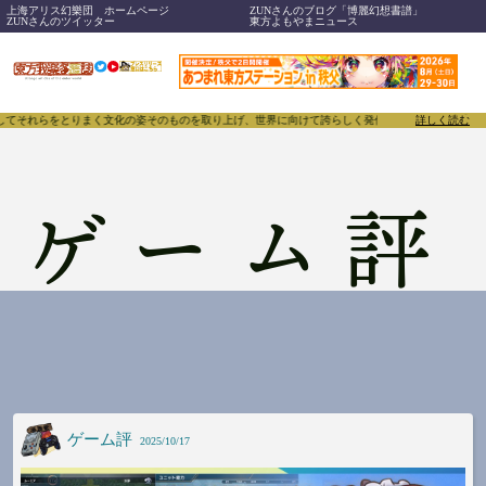
上海アリス幻樂団 ホームページ
ZUNさんのブログ「博麗幻想書譜」
ZUNさんのツイッター
東方よもやまニュース
らをとりまく文化の姿そのものを取り上げ、世界に向けて誇らしく発信することで、東方Projectの
詳しく読む
ゲーム評
ゲーム評
2025/10/17