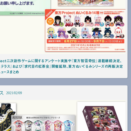
ject二次創作ゲームに関するアンケート実施や『東方智霊奇伝』連載継続決定、
ェテラス』および『求代目の紅茶会』開催延期、東方ぬいぐるみシリーズの再販決定
ュースまとめ
ス
2021/02/09