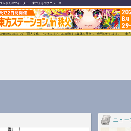
ZUNさんのツイッター
東方よもやまニュース
ず「同人文化」そのものをさらに刺激する媒体を目指し、創刊いたします。
東方我楽多叢誌(とうほう
ニュー