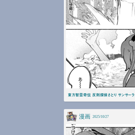
東方智霊奇伝 反則探偵さとり サンサーラ
漫画
2025/10/27