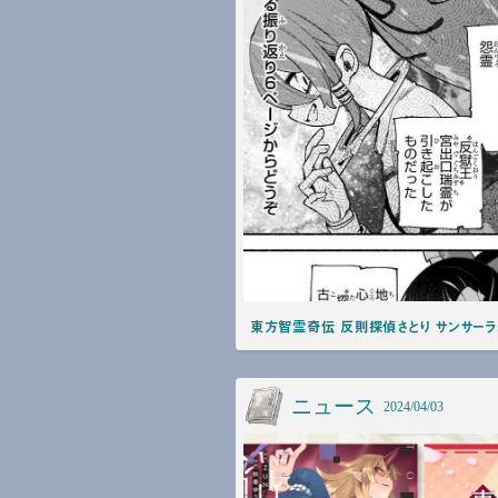
東方智霊奇伝 反則探偵さとり サンサーラ
ニュース
2024/04/03