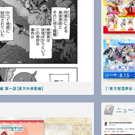
編 第一話【東方外來韋編】
「『東方智霊奇伝 
ニュー