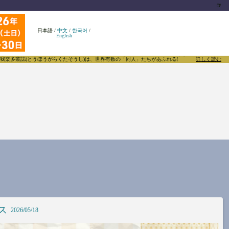
🍺
日本語
/
中文
/
한국어
/
English
がらくたそうし)は、世界有数の「同人」たちがあふれる東方Projectについて発信するメディアで
詳しく読む
ス
2026/05/18