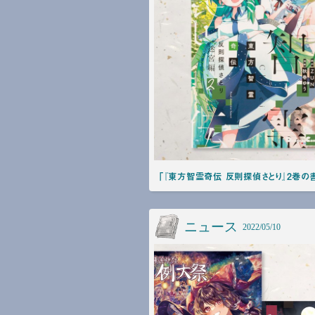
「『東方智霊奇伝 反則探偵さとり』2巻の
ニュース
2022/05/10