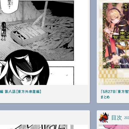
編 第八話【東方外來韋編】
「5月27日『東方
まとめ
目次
202