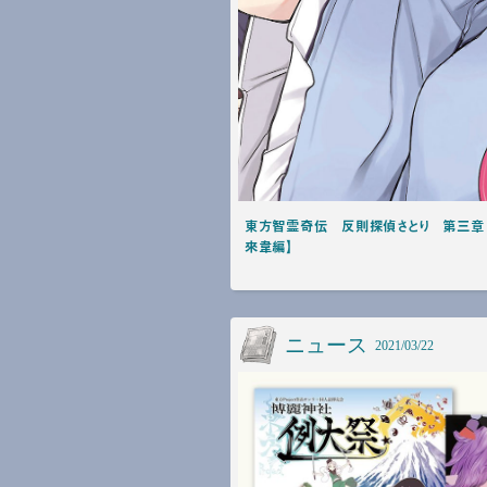
東方智霊奇伝 反則探偵さとり 第三章
來韋編】
ニュース
2021/03/22