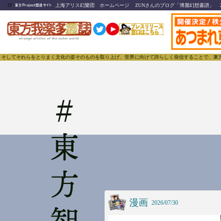
🍺
上海アリス幻樂団 ホームページ
ZUNさんのブログ「博麗幻想書譜」
東方Project関連サイト
りまく文化の姿そのものを取り上げ、世界に向けて誇らしく発信することで、東方Projectのみなら
#
漫画
2026/07/30