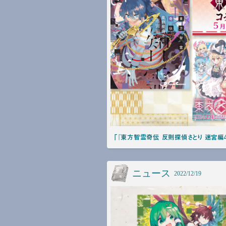
「『東方智霊奇伝 反則探偵さとり 迷宮編
ニュース
2022/12/19