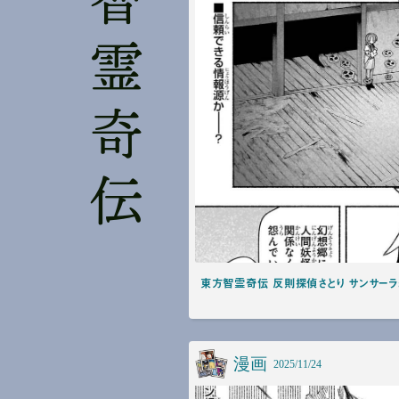
東方智霊奇伝
東方智霊奇伝 反則探偵さとり サンサーラ
漫画
2025/11/24