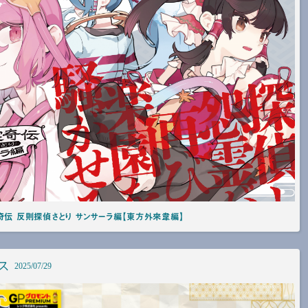
奇伝 反則探偵さとり サンサーラ編【東方外來韋編】
ス
2025/07/29