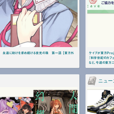
 永遠に助けを求め続ける夜光の珠 第一話 【東方外
ケイブが東方Pro
『科学世紀のカフ
など、今週の東方ニ
ニュー