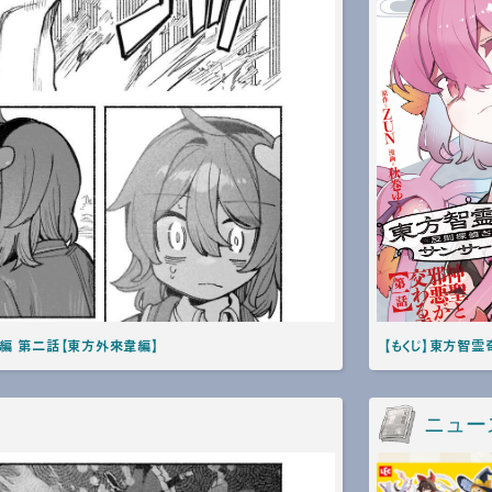
編 第二話【東方外來韋編】
【もくじ】東方智霊
ニュー